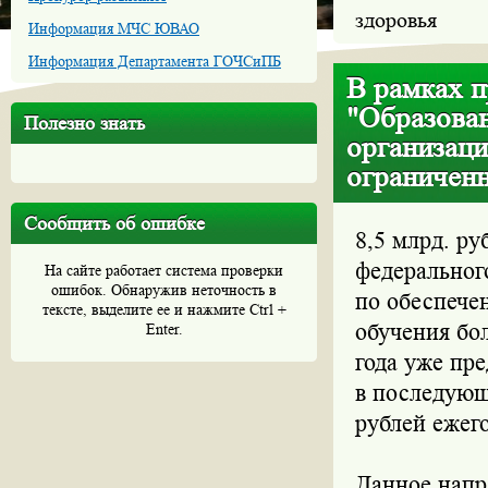
здоровья
Информация МЧС ЮВАО
Информация Департамента ГОЧСиПБ
В рамках п
"Образован
Полезно знать
организаци
ограничен
Сообщить об ошибке
8,5 млрд. ру
федеральног
На сайте работает система проверки
ошибок. Обнаружив неточность в
по обеспече
тексте, выделите ее и нажмите Ctrl +
обучения бо
Enter.
года уже пре
в последующ
рублей ежег
Данное напр