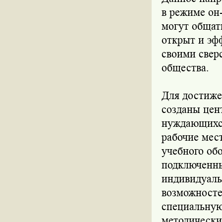
в режиме он-
могут общат
открыт и эф
своими свер
общества.
Для достиже
созданы цен
нуждающихся
рабочие мес
учебного об
подключенны
индивидуаль
возможносте
специальную
методически