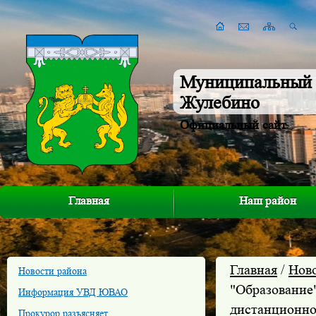
Муниципальный 
Жулебино
Официальный сайт
Главная
Наш район
Главная
/
Нов
Новости района
"Образование"
Информация УВД ЮВАО
дистанционно
Прокурор разъясняет