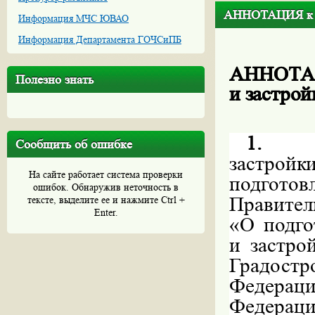
АННОТАЦИЯ к пр
Информация МЧС ЮВАО
Информация Департамента ГОЧСиПБ
АННОТ
Полезно знать
и застро
1.
Сообщить об ошибке
застрой
На сайте работает система проверки
подгото
ошибок. Обнаружив неточность в
Правител
тексте, выделите ее и нажмите Ctrl +
Enter.
«О подго
и застро
Градост
Федерац
Федераци