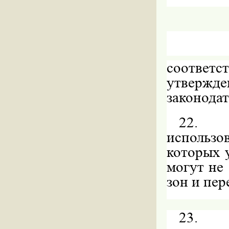
соответс
утвержд
законода
22.
использо
которых 
могут не
зон и пер
23.