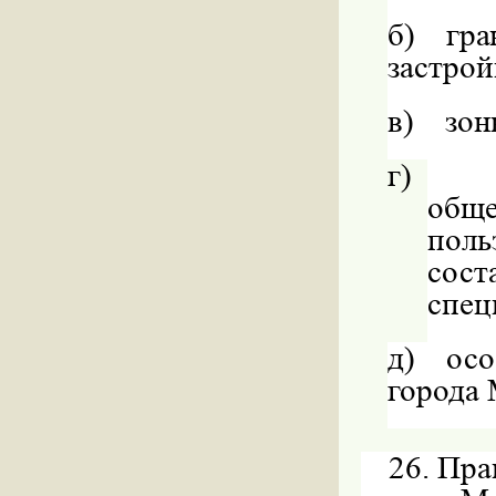
б)
гра
застрой
в)
зон
г)
обще
поль
сост
спец
д)
осо
города
26. Пра