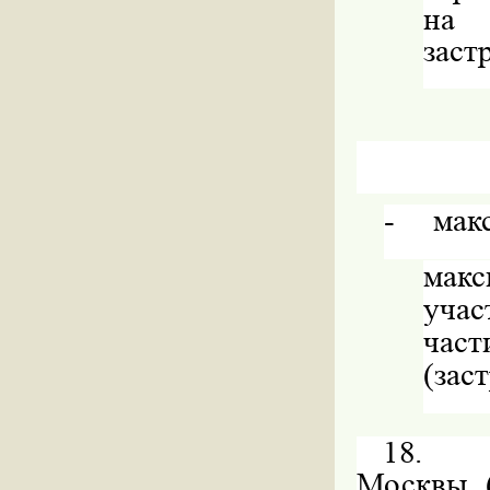
на 
заст
-
мак
мак
уча
час
(зас
18.
Москвы (