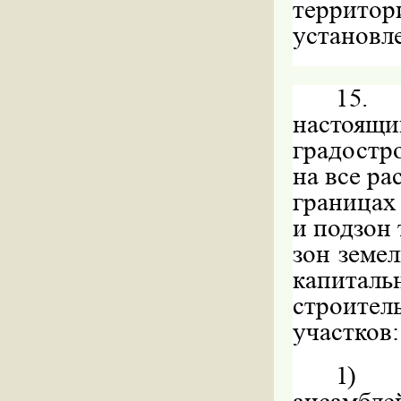
территор
установл
15.
настоящ
градостр
на все р
границах
и подзон
зон земел
капиталь
строите
участков:
1)