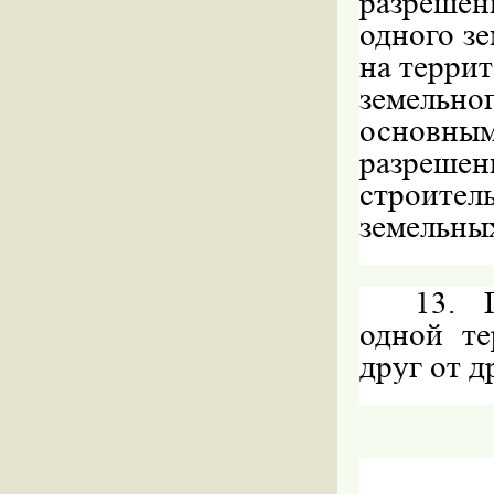
разрешен
одного зе
на терри
земельно
основным
разреше
строитель
земельных
13. 
одной те
друг от 