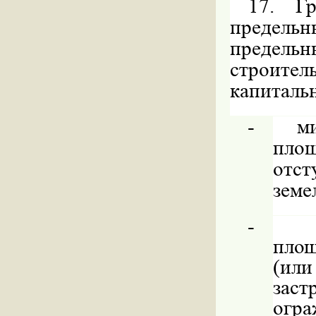
17. Гр
предель
предел
строите
капитальн
-
м
площ
отст
земе
-
пло
(или
зас
огр