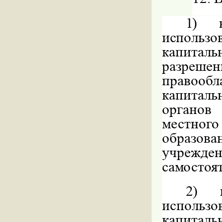
1)
использ
капитал
разреш
правообл
капитал
органов
местно
образова
учреж
самостоя
2)
использо
капитал