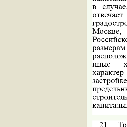
в случае
отвечает
градост
Москве,
Российс
размера
располож
иные ха
характе
застройк
предел
строите
капитальн
21.
Тр