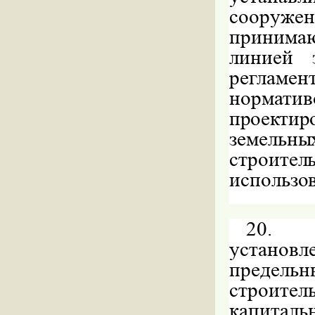
сооруже
принима
линией 
регламе
норматив
проекти
земельн
строите
использо
20.
установл
предел
строит
капиталь