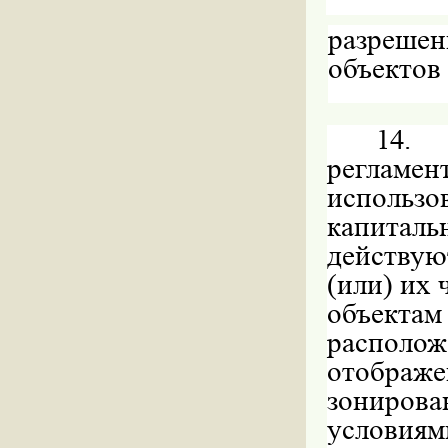
разрешен
объектов
14.
регламен
использо
капиталь
действую
(или) их 
объект
располож
отображ
зонирова
условиям