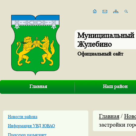
Муниципальный 
Жулебино
Официальный сайт
Главная
Наш район
Главная
/
Нов
Новости района
застройки го
Информация УВД ЮВАО
Прокурор разъясняет