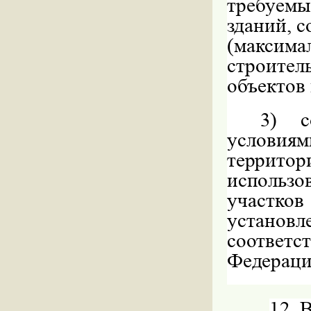
требуемы
зданий, 
(макси
строител
объектов 
3)
условиям
территор
использо
участков
установл
соответс
Федераци
12. 