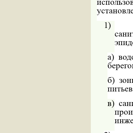
использ
установл
1)
сани
эпид
а)
вод
берего
б)
зон
питьев
в)
сан
прои
инже