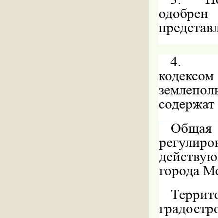
одобре
представ
4.
кодек
землепо
содержат
Общая 
регулиро
действую
города М
Террит
градост