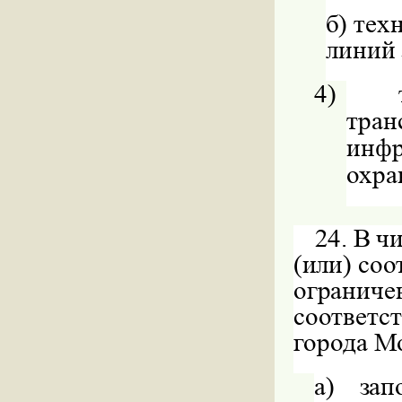
б)
тех
линий 
4)
тран
инф
охра
24.
В ч
(или) со
огранич
соответст
города М
а)
зап