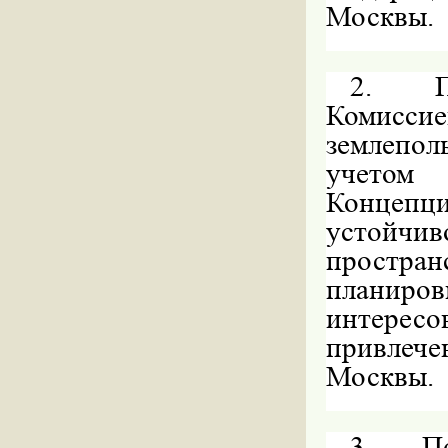
Москвы.
2.
Комисси
землепол
учетом 
Концепци
устойчи
простра
планиро
интерес
привлеч
Москвы.
3.
П