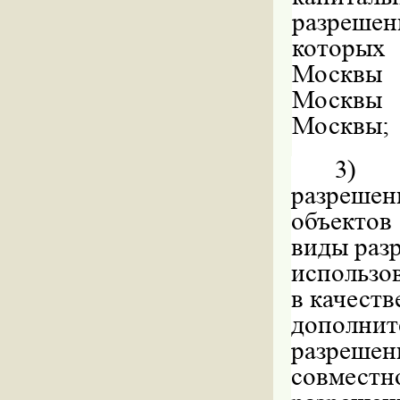
разреше
которых
Москвы 
Москвы 
Москвы;
3)
разрешен
объектов
виды раз
использо
в качеств
дополни
разрешен
совмес