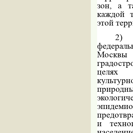
зон, а 
каждой 
этой тер
2)
федераль
Москвы
градостр
целях 
культур
природ
экологи
эпидеми
предотвр
и техно
населе