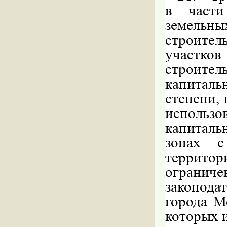
в части
земельн
строител
участков
строите
капиталь
степени,
использо
капиталь
зонах с
территор
огранич
законод
города М
которых 