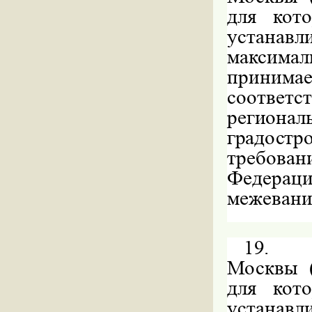
для кот
устанавл
максима
приним
соответс
регионал
градост
требова
Федераци
межевани
19.
Москвы (
для кот
устанавл