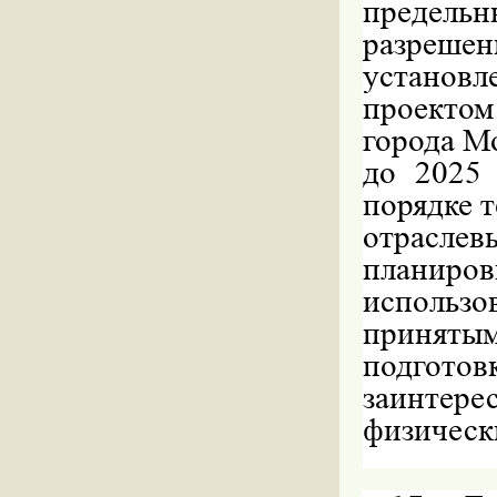
предельн
разреше
установле
проектом
города М
до 2025 
порядке 
отрасл
планиров
использ
принятым
подго
заинтере
физическ