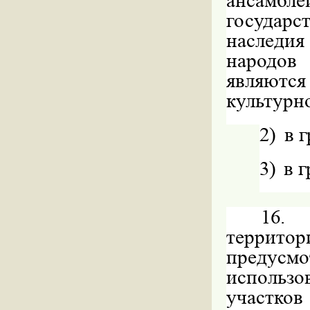
ансамб
государс
наследи
народов
являют
культурно
2)
в 
3)
в 
16.
территор
предусм
использо
участков