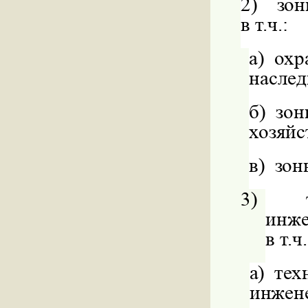
2)
зон
в т.ч.:
а)
охр
наслед
б)
зон
хозяйс
в)
зон
3)
инже
в т.ч.
а)
тех
инжен