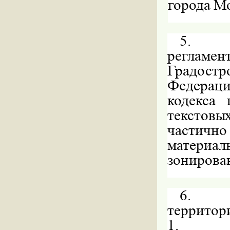
города М
5.
регламе
Градост
Федера
кодекса
текстовы
частично
матери
зонирова
6.
территор
1.