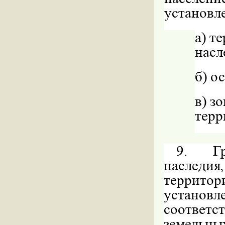
установл
а)
те
насл
б)
ос
в)
зо
терр
9.
Г
наследия
террито
установ
соответ
земельн