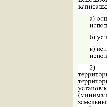
капитальн
а)
осн
испол
б)
усл
в)
всп
испол
2)
территор
территор
установл
(минима
земельны