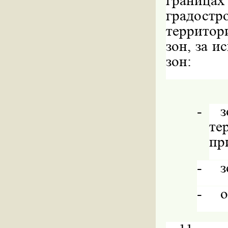
грани
градо
территор
зон, за 
зон:
-
з
те
пр
-
з
-
о