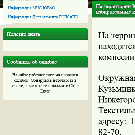
На территории Ю
Информация МЧС ЮВАО
избирательные 
Информация Департамента ГОЧСиПБ
На терри
Полезно знать
находятс
комиссии
Сообщить об ошибке
На сайте работает система проверки
Окружная
ошибок. Обнаружив неточность в
тексте, выделите ее и нажмите Ctrl +
Кузьми
Enter.
Нижего
Текстил
адресу: 
82-70.