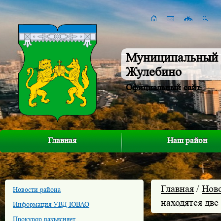
Муниципальный 
Жулебино
Официальный сайт
Главная
Наш район
Главная
/
Нов
Новости района
находятся дв
Информация УВД ЮВАО
Прокурор разъясняет