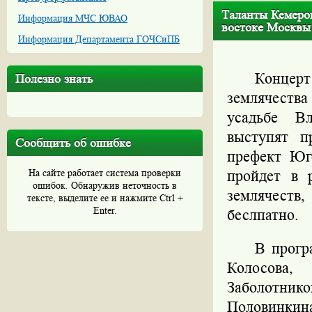
Таланты Кемеров
Информация МЧС ЮВАО
востоке Москвы
Информация Департамента ГОЧСиПБ
Концер
Полезно знать
землячества
усадьбе Вл
выступят п
Сообщить об ошибке
префект Юг
На сайте работает система проверки
пройдет в 
ошибок. Обнаружив неточность в
землячест
тексте, выделите ее и нажмите Ctrl +
Enter.
беслпатно.
В прогр
Колосова,
Заболотник
Половинкин