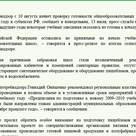
бнадзор с 10 августа начнет проверку готовности общеобразовательны
 году в субъектах РФ, сообщает в понедельник, 13 июля, пресс-служба
дыдущие годы некоторые учебные заведения оказались не готовы к началу
ийской Федерации оставались не принятыми на начало учебн
зовательных школ», – говорится в пресс-релизе по итогам селек
надзоре.
ми причинами забраковки школ стали незаконченный ремон
зированных кабинетов и помещений санитарным правилам, отсутс
устаревшее сантехническое оборудование и оборудование пищеблоков, п
ем и водоснабжением.
спотребнадзора Геннадий Онищенко рекомендовал региональным властям
проведению в полном объеме и в установленные сроки мероприятий 
чебному году. «Предписания по подготовке к новому 2009–2010 учеб
и были направлены главам администраций муниципальных образован
ябре прошлого года», – говорится в сообщении.
о просил обратить особое внимание на подготовку пищеблоков ш
ентальном проекте по совершенствованию организации питания уч
зованном производстве готовой пищевой продукции и полуфабрика