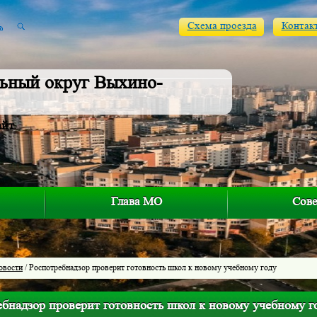
Схема проезда
Контак
ьный округ Выхино-
айт
Глава МО
Сове
овости
/ Роспотребнадзор проверит готовность школ к новому учебному году
ебнадзор проверит готовность школ к новому учебному г