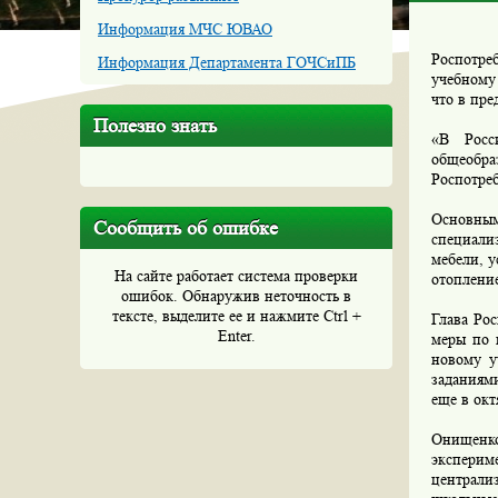
Информация МЧС ЮВАО
Роспотре
Информация Департамента ГОЧСиПБ
учебному
что в пре
Полезно знать
«В Росс
общеобра
Роспотреб
Основны
Сообщить об ошибке
специали
мебели, 
На сайте работает система проверки
отоплени
ошибок. Обнаружив неточность в
тексте, выделите ее и нажмите Ctrl +
Глава Ро
Enter.
меры по 
новому у
заданиям
еще в окт
Онищенк
эксперим
централи