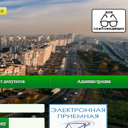
ты
т депутатов
Администрация
оду