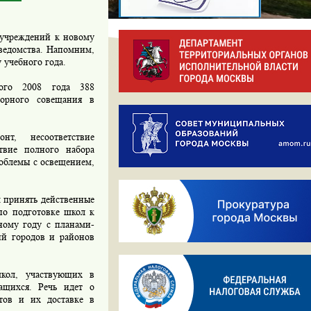
х учреждений к новому
 ведомства. Напомним,
 учебного года.
ого 2008 года 388
торного совещания в
т, несоответствие
твие полного набора
роблемы с освещением,
 принять действенные
по подготовке школ к
ному году с планами-
ий городов и районов
кол, участвующих в
ащихся. Речь идет о
тов и их доставке в