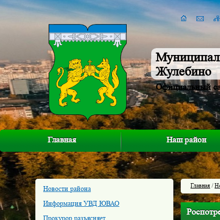
Муниципал
Жулебино
Официальный с
Главная
Наш район
Главная
/
Н
Новости района
Информация УВД ЮВАО
Роспотр
Прокурор разъясняет