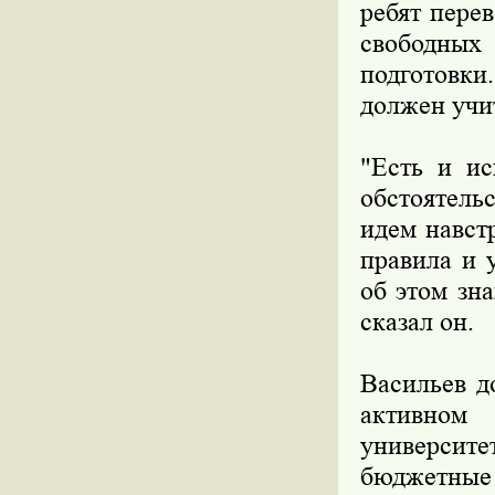
ребят пере
свободны
подготовки
должен учит
"Есть и ис
обстоятель
идем навст
правила и 
об этом зн
сказал он.
Васильев д
активном 
университе
бюджетные 