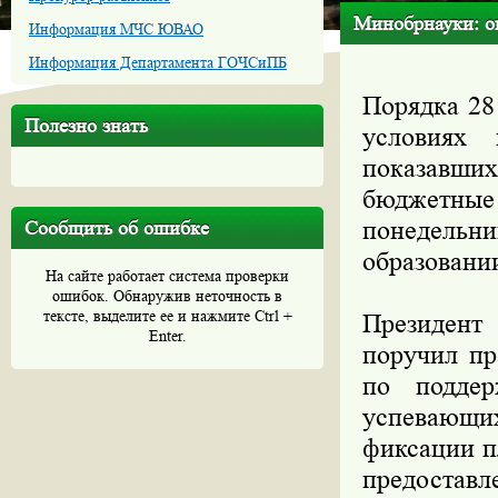
Минобрнауки: ок
Информация МЧС ЮВАО
Информация Департамента ГОЧСиПБ
Порядка 28
Полезно знать
условиях
показавших
бюджетные
понедель
Сообщить об ошибке
образовани
На сайте работает система проверки
ошибок. Обнаружив неточность в
тексте, выделите ее и нажмите Ctrl +
Президент
Enter.
поручил пр
по поддер
успевающи
фиксации п
предоставл