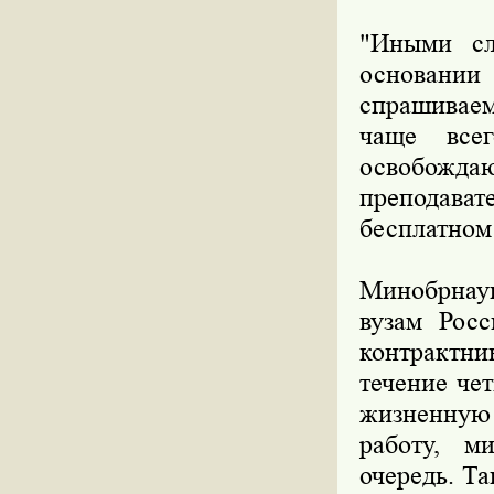
"Иными сл
основании
спрашиваем
чаще все
освобождаю
преподава
бесплатном 
Минобрнаук
вузам Росс
контрактни
течение че
жизненную
работу, м
очередь. Т