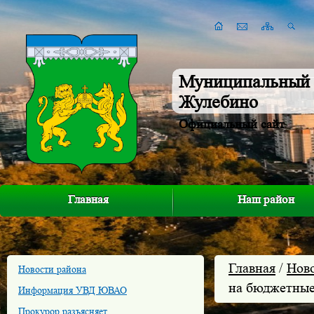
Муниципальный 
Жулебино
Официальный сайт
Главная
Наш район
Главная
/
Нов
Новости района
на бюджетные
Информация УВД ЮВАО
Прокурор разъясняет