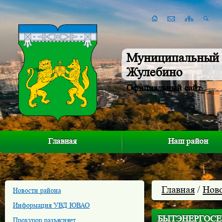
Муниципальный 
Жулебино
Официальный сайт
Главная
Наш район
Главная
/
Нов
Новости района
Информация УВД ЮВАО
БЫТЭНЕРГОСЕ
Прокурор разъясняет