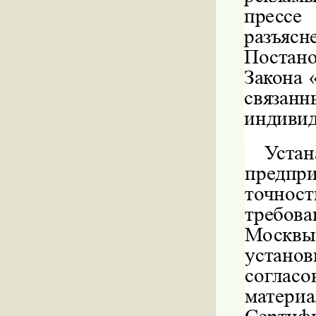
прессе
разъя
Постано
Закона
связан
индивид
Уста
предп
точнос
требов
Москвы
устано
соглас
матери