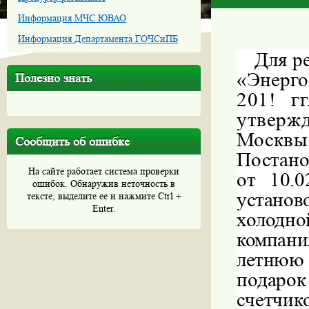
Информация МЧС ЮВАО
Информация Департамента ГОЧСиПБ
Для р
«Энерг
Полезно знать
201! г
утверж
Москвы
Сообщить об ошибке
Постано
На сайте работает система проверки
от 10.0
ошибок. Обнаружив неточность в
устано
тексте, выделите ее и нажмите Ctrl +
Enter.
холодно
компа
летню
подаро
счетчик