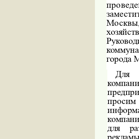
провед
замест
Москвы
хозяйс
Руков
коммун
города 
Для 
комп
предпр
проси
информ
компан
для ра
рекла