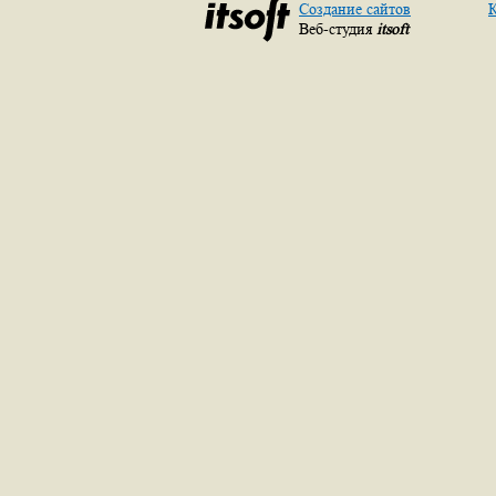
Создание сайтов
К
Веб-студия
itsoft