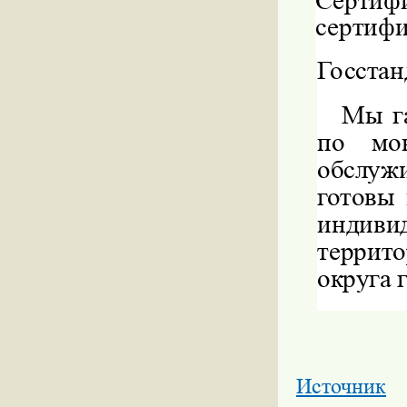
Сертиф
сертиф
Госстан
Мы г
по мо
обслуж
готовы
индив
террит
округа 
Источник