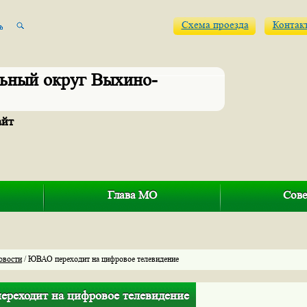
Схема проезда
Контак
ьный округ Выхино-
айт
Глава МО
Сове
овости
/ ЮВАО переходит на цифровое телевидение
реходит на цифровое телевидение