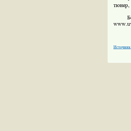
тюнер,
Б
www
.
u
Источник