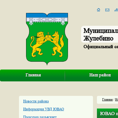
Муниципал
Жулебино
Официальный с
Главная
Наш район
Главная
/
Н
Новости района
Информация УВД ЮВАО
ЮВАО пе
Прокурор разъясняет