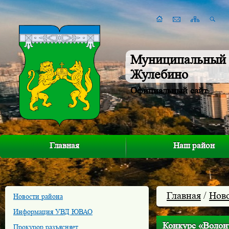
Муниципальный 
Жулебино
Официальный сайт
Главная
Наш район
Главная
/
Нов
Новости района
Информация УВД ЮВАО
Конкурс «Волонт
Прокурор разъясняет