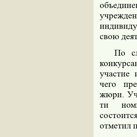
объедине
учрежде
индивиду
свою дея
По с
конкурса
участие 
чего пре
жюри. Уч
ти номи
состоитс
отметил 