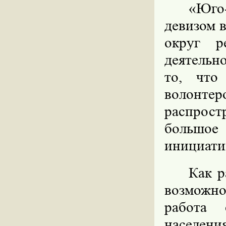
«Юго-
девизом 
округ р
деятельн
то, что
волонтеро
распрос
большое
инициати
Как р
возможн
работа 
населе