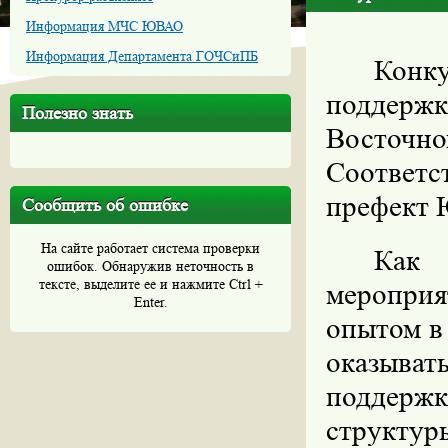
Информация МЧС ЮВАО
Информация Департамента ГОЧСиПБ
Конку
поддержк
Полезно знать
Восточн
Соответ
префект 
Сообщить об ошибке
На сайте работает система проверки
Как 
ошибок. Обнаружив неточность в
тексте, выделите ее и нажмите Ctrl +
меропри
Enter.
опытом в
оказыв
поддерж
структу