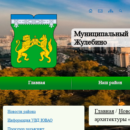
Муниципальный 
Жулебино
Официальный сайт
Главная
Наш район
Главная
/
Нов
Новости района
архитектуры 
Информация УВД ЮВАО
Прокурор разъясняет