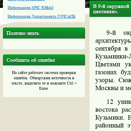
В 9-й окружной
Информация МЧС ЮВАО
цветники».
Информация Департамента ГОЧСиПБ
9-й ок
Полезно знать
архитектур
сентября в
Кузьминки
Сообщить об ошибке
Цветами ук
газонах бу
На сайте работает система проверки
ошибок. Обнаружив неточность в
узоры. Сюж
тексте, выделите ее и нажмите Ctrl +
Москвы и м
Enter.
12 уник
востока ра
Кузьмики. 
районный э