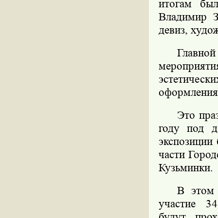
итогам был
Владимир З
девиз, худо
Главн
мероприятия
эстетическ
оформления
Это пра
году под д
экспозиции 
части Город
Кузьминки.
В этом 
участие 34
будут про