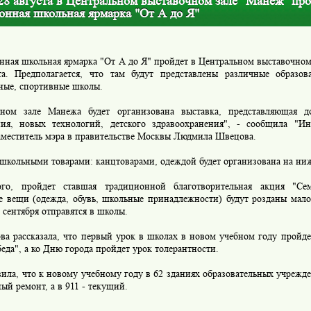
28 августа в Центральном выставочном зале "Манеж" пр
онная школьная ярмарка "От А до Я"
нная школьная ярмарка "От А до Я" пройдет в Центральном выставочном
та. Предполагается, что там будут представлены различные образов
ные, спортивные школы.
ном зале Манежа будет организована выставка, представляющая д
ния, новых технологий, детского здравоохранения", - сообщила "И
аместитель мэра в правительстве Москвы Людмила Швецова.
 школьными товарами: канцтоварами, одеждой будет организована на ни
го, пройдет ставшая традиционной благотворительная акция "Сем
е вещи (одежда, обувь, школьные принадлежности) будут розданы мал
 сентября отправятся в школы.
ва рассказала, что первый урок в школах в новом учебном году пройде
еда", а ко Дню города пройдет урок толерантности.
ила, что к новому учебному году в 62 зданиях образовательных учрежд
ый ремонт, а в 911 - текущий.