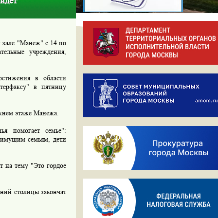
ойдет
 зале "Манеж" с 14 по
ательные учреждения,
остижения в области
нтерфаксу" в пятницу
жнем этаже Манежа.
ья помогает семье":
оимущим семьям, дети
т на тему "Это гордое
ений столицы закончат