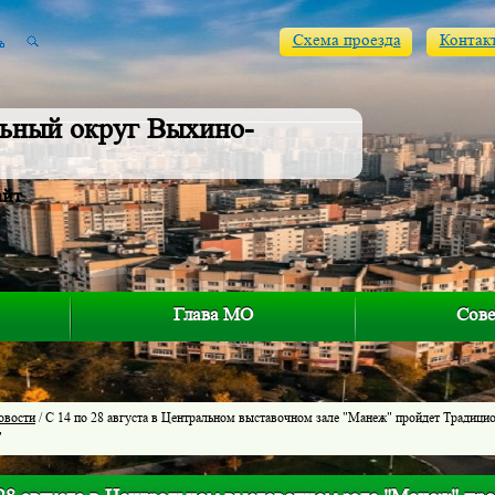
Схема проезда
Контак
ьный округ Выхино-
айт
Глава МО
Сове
овости
/ C 14 по 28 августа в Центральном выставочном зале "Манеж" пройдет Традици
"