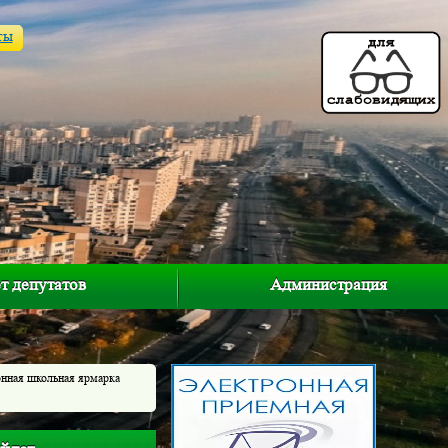
ты
т депутатов
Администрация
онная школьная ярмарка