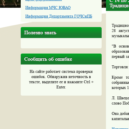
C 14 по 
Традици
Информация МЧС ЮВАО
Информация Департамента ГОЧСиПБ
Традицио
28 авгус
Полезно знать
музыкаль
"В основ
образова
первый з
Сообщить об ошибке
Торговля
На сайте работает система проверки
ошибок. Обнаружив неточность в
Кроме то
тексте, выделите ее и нажмите Ctrl +
собранны
Enter.
которых 1
Л. Швецо
слово Поб
Она добав
капитальн