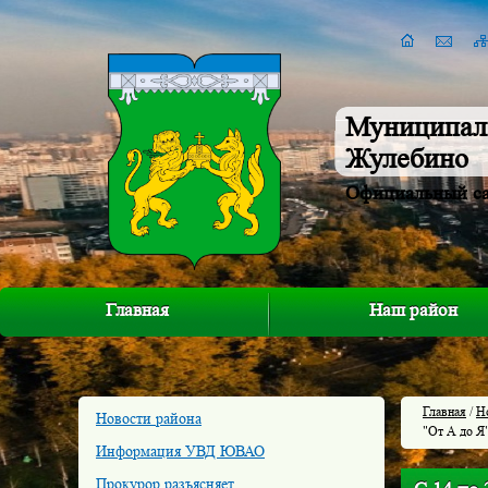
Муниципал
Жулебино
Официальный с
Главная
Наш район
Главная
/
Н
Новости района
"От А до Я
Информация УВД ЮВАО
Прокурор разъясняет