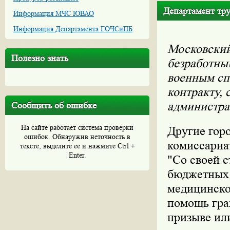
Департамент тру
Информация МЧС ЮВАО
Информация Департамента ГОЧСиПБ
Московский 
Полезно знать
безработны
военным сп
контракту,
администра
Сообщить об ошибке
На сайте работает система проверки
Другие гор
ошибок. Обнаружив неточность в
комиссариа
тексте, выделите ее и нажмите Ctrl +
Enter.
"Со своей с
бюджетных 
медицинско
помощь гра
призыве ил