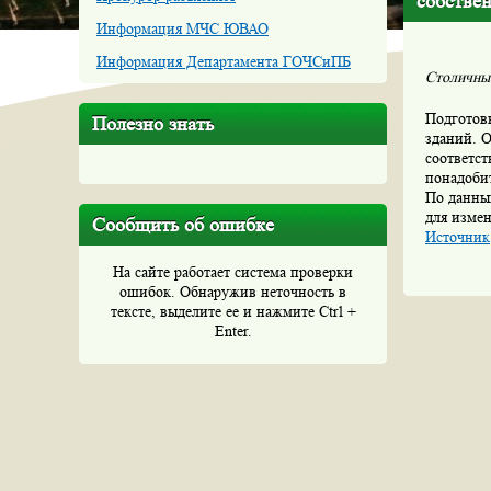
собстве
Информация МЧС ЮВАО
Информация Департамента ГОЧСиПБ
Столичные
Подготов
Полезно знать
зданий. О
соответс
понадобит
По данны
для изме
Сообщить об ошибке
Источник
На сайте работает система проверки
ошибок. Обнаружив неточность в
тексте, выделите ее и нажмите Ctrl +
Enter.