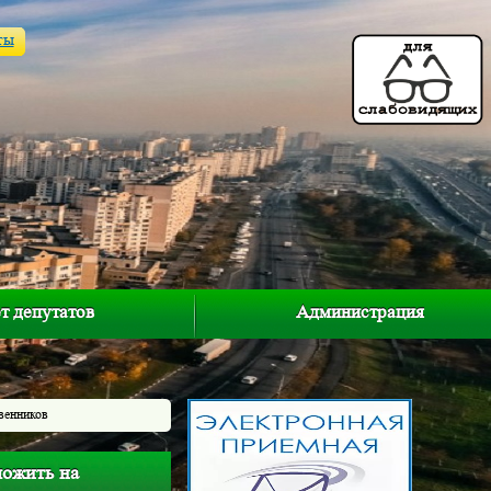
ты
т депутатов
Администрация
венников
ложить на