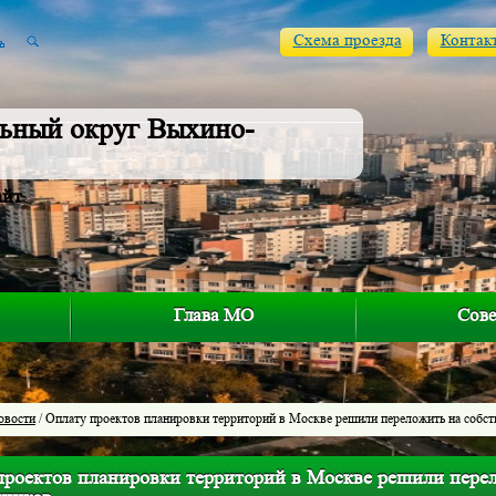
Схема проезда
Контак
ьный округ Выхино-
айт
Глава МО
Сове
овости
/ Оплату проектов планировки территорий в Москве решили переложить на собст
проектов планировки территорий в Москве решили пере