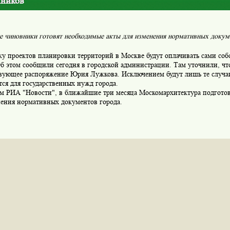
нников
 чиновники готовят необходимые акты для изменения нормативных докум
ку проектов планировки территорий в Москве будут оплачивать сами соб
б этом сообщили сегодня в городской администрации. Там уточнили, что
твующее распоряжение Юрия Лужкова. Исключением будут лишь те случаи
ся для государственных нужд города.
м РИА "Новости", в ближайшие три месяца Москомархитектура подгото
нения нормативных документов города.