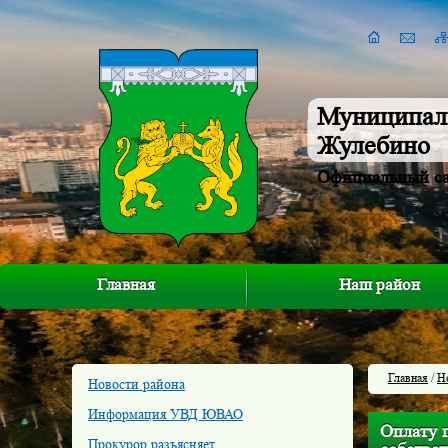
Муниципал
Жулебино
Официальный с
Главная
Наш район
Главная
/
Н
Новости района
Информация УВД ЮВАО
Оплату 
Прокурор разъясняет