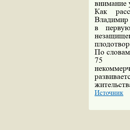
внимание 
Как расс
Владимир 
в первую
незащищ
плодотвор
По словам
75 
некомм
развивае
жительств
Источник