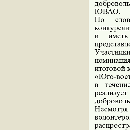
доброволь
ЮВАО.
По слов
конкурсан
и иметь
представ
Участни
номинация
итоговой 
«Юго-вост
в течени
реа
доброволь
Несмотря 
волонтеро
распрост