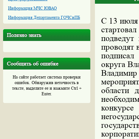
Информация МЧС ЮВАО
Информация Департамента ГОЧСиПБ
С 13 июля
стартовал
Полезно знать
подведут 
проводят 
подписал
округа Вл
Сообщить об ошибке
Владими
На сайте работает система проверки
мероприят
ошибок. Обнаружив неточность в
тексте, выделите ее и нажмите Ctrl +
области д
Enter.
необход
конкур
негосуда
государс
корпора