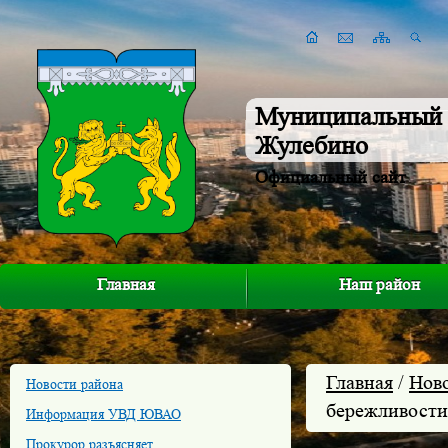
Муниципальный 
Жулебино
Официальный сайт
Главная
Наш район
Главная
/
Нов
Новости района
бережливости
Информация УВД ЮВАО
Прокурор разъясняет