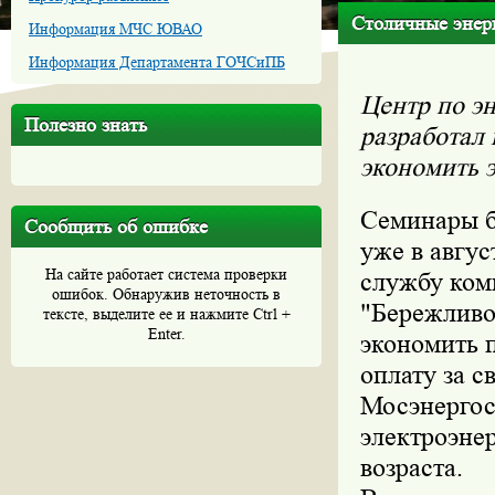
Столичные энер
Информация МЧС ЮВАО
Информация Департамента ГОЧСиПБ
Центр по э
Полезно знать
разработал 
экономить 
Семинары б
Сообщить об ошибке
уже в авгус
На сайте работает система проверки
службу ком
ошибок. Обнаружив неточность в
"Бережливо
тексте, выделите ее и нажмите Ctrl +
Enter.
экономить 
оплату за с
Мосэнергос
электроэне
возраста.