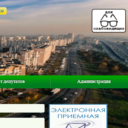
ты
т депутатов
Администрация