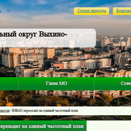
Схема проезда
Контак
ьный округ Выхино-
айт
Глава МО
Сове
овости
/ ЮВАО переходит на единый частотный план
реходит на единый частотный план