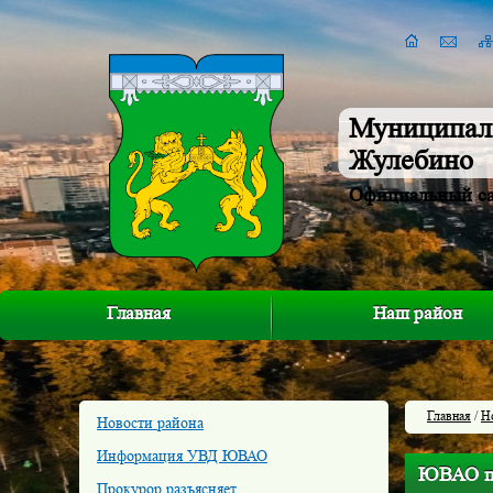
Муниципал
Жулебино
Официальный с
Главная
Наш район
Главная
/
Н
Новости района
Информация УВД ЮВАО
ЮВАО пе
Прокурор разъясняет