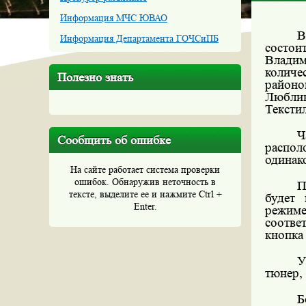
Информация МЧС ЮВАО
В
Информация Департамента ГОЧСиПБ
состои
Владим
количе
Полезно знать
район
Люблин
Тексти
Ч
Сообщить об ошибке
распол
одинак
На сайте работает система проверки
ошибок. Обнаружив неточность в
П
тексте, выделите ее и нажмите Ctrl +
будет 
Enter.
режиме
соотве
кнопка 
У
тюнер,
Б