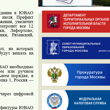
видение в ЮВАО
5 июля. Префект
жения, увеличит
затронет все 12
ки, Лефортово,
ки, Рязанский,
от, на которых
удут вещать на
ЮВАО необходимо
ком или ручном
ьном порядке, в
опка 1, Россия —
через цифровой
префектуры ЮВАО