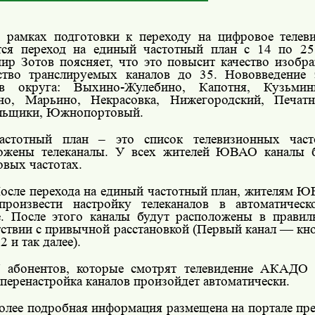
 рамках подготовки к переходу на цифровое теле
тся переход на единый частотный план с 14 по 2
ир Зотов поясняет, что это повысит качество изобра
ство транслируемых каналов до 35. Нововведение 
ов округа: Выхино-Жулебино, Капотня, Кузьмин
о, Марьино, Некрасовка, Нижегородский, Печатни
льщики, Южнопортовый.
астотный план – это список телевизионных част
ожены телеканалы. У всех жителей ЮВАО каналы б
овых частотах.
осле перехода на единый частотный план, жителям 
произвести настройку телеканалов в автоматичес
. После этого каналы будут расположены в правил
тствии с привычной расстановкой (Первый канал — кн
2 и так далее).
 абонентов, которые смотрят телевидение АКАДО 
 перенастройка каналов произойдет автоматически.
олее подробная информация размещена на портале 