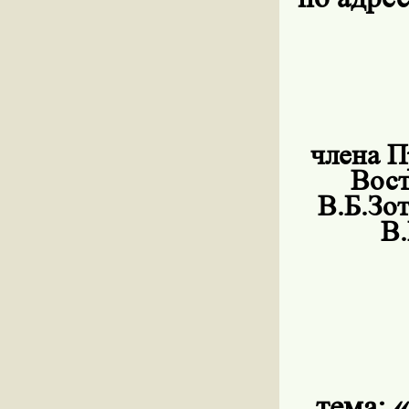
члена П
Вост
В.Б.Зо
В.
тема:
«