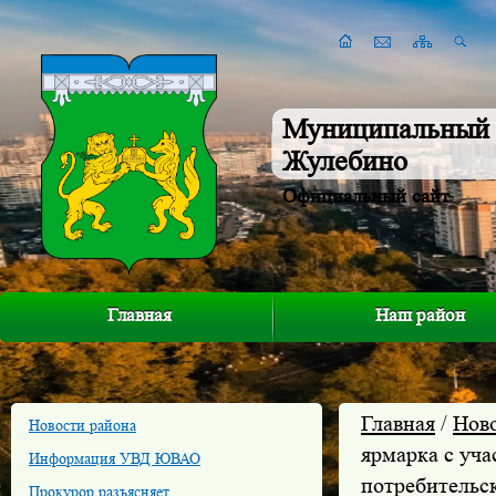
Муниципальный 
Жулебино
Официальный сайт
Главная
Наш район
Главная
/
Нов
Новости района
ярмарка с уча
Информация УВД ЮВАО
потребительс
Прокурор разъясняет