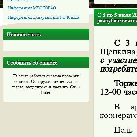
Информация МЧС ЮВАО
С 3 по 5 июля 2
Информация Департамента ГОЧСиПБ
республиканских
Полезно знать
С 3 
Щепкина,
с участи
Сообщить об ошибке
потребите
На сайте работает система проверки
Торже
ошибок. Обнаружив неточность в
тексте, выделите ее и нажмите Ctrl +
12-00 час
Enter.
В яр
кооперат
Цель