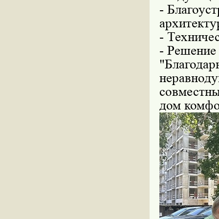
- Благоус
архитекту
- Техниче
- Решение
"Благодар
неравноду
совместны
дом комфо