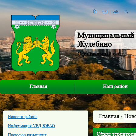
Муниципальный 
Жулебино
Официальный сайт
Главная
Наш район
Главная
/
Нов
Новости района
Информация УВД ЮВАО
Обход территор
Прокурор разъясняет