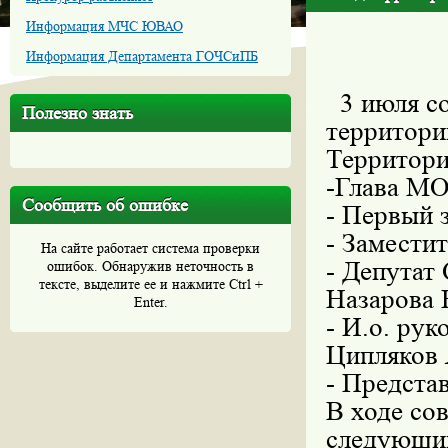
Информация МЧС ЮВАО
Информация Департамента ГОЧСиПБ
3 июля с
Полезно знать
территори
Территори
-Глава МО
Сообщить об ошибке
- Первый 
- Замести
На сайте работает система проверки
- Депутат
ошибок. Обнаружив неточность в
тексте, выделите ее и нажмите Ctrl +
Назарова Н
Enter.
- И.о. ру
Ципляков 
- Предста
В ходе со
следующи