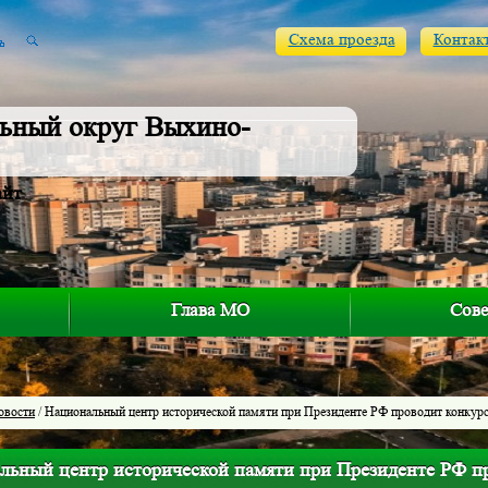
Схема проезда
Контак
ьный округ Выхино-
айт
Глава МО
Сове
овости
/ Национальный центр исторической памяти при Президенте РФ проводит конкур
льный центр исторической памяти при Президенте РФ п