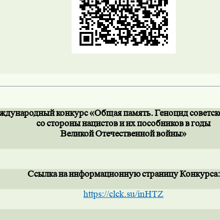
ждународный
конкурс
«Общая
память.
Геноцид
советск
со
стороны
нацистов
и
их
пособников
в
годы
Великой
Отечественной
войны»
Ссылка
на
информационную
страницу
Конкурса:
https://clck.su/inHTZ