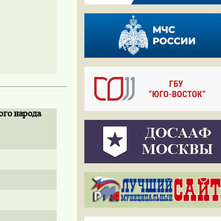
ого
народа