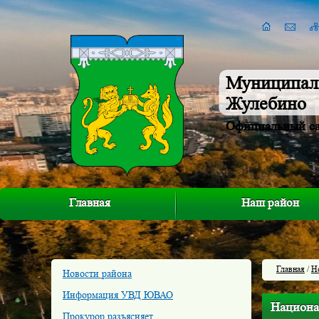
Муниципал
Жулебино
Официальный с
Главная
Наш район
Главная
/
Н
Новости района
Информация УВД ЮВАО
Национа
Прокурор разъясняет