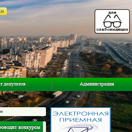
ты
т депутатов
Администрация
сы
роводит конкурсы