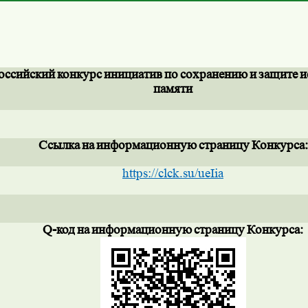
оссийский
конкурс
инициатив
по
сохранению
и
защите
и
памяти
Ссылка
на
информационную
страницу
Конкурса:
https://clck.su/ueIia
Q
-код
на
информационную
страницу
Конкурса: