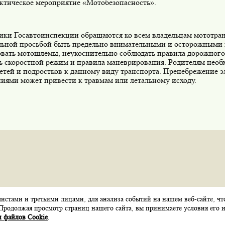
ктическое мероприятие «Мотобезопасность».
ики Госавтоинспекции обращаются ко всем владельцам мототран
льной просьбой быть предельно внимательными и осторожными н
овать мотошлемы, неукоснительно соблюдать правила дорожног
ь скоростной режим и правила маневрирования. Родителям необ
детей и подростков к данному виду транспорта. Пренебрежение
ниями может привести к травмам или летальному исходу.
стами и третьими лицами, для анализа событий на нашем веб-сайте, чт
Карта сайта
Контакты
Обратная связь
Продолжая просмотр страниц нашего сайта, вы принимаете условия его и
 файлов Cookie
.