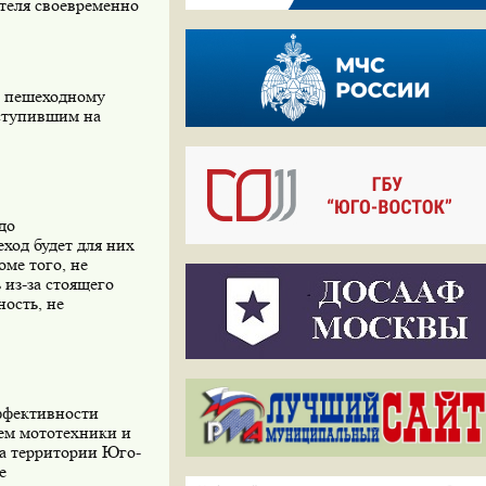
теля своевременно
у пешеходному
вступившим на
до
ход будет для них
оме того, не
 из-за стоящего
ость, не
ффективности
ем мототехники и
на территории Юго-
е