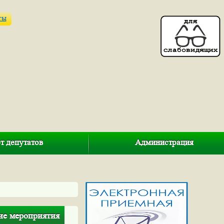
ты
т депутатов
Администрация
ие мероприятия