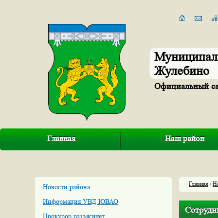
Муниципал
Жулебино
Официальный с
Главная
Наш район
Главная
/
Н
Новости района
Информация УВД ЮВАО
Сотрудн
Прокурор разъясняет