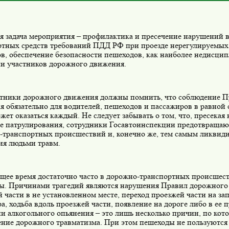
я задача мероприятия – профилактика и пресечение нарушений 
ртных средств требований ПДД РФ при проезде нерегулируемы
ов, обеспечение безопасности пешеходов, как наиболее недисц
ии участников дорожного движения.
стники дорожного движения должны помнить, что соблюдение 
 обязательно для водителей, пешеходов и пассажиров в равной 
жет оказаться каждый. Не следует забывать о том, что, пресека
е патрулирования, сотрудники Госавтоинспекции предотвращаю
-транспортных происшествий и, конечно же, тем самым ликвид
ия людьми травм.
ящее время достаточно часто в дорожно-транспортных происшес
ы. Причинами трагедий являются нарушения Правил дорожного
 части в не установленном месте, переход проезжей части на 
а, ходьба вдоль проезжей части, появление на дороге либо в ее п
ии алкогольного опьянения – это лишь несколько причин, по ко
ение дорожного травматизма. При этом пешеходы не пользуются