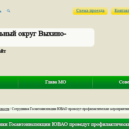
Схема проезда
Контак
ьный округ Выхино-
айт
Глава МО
Сове
овости
/ Сотрудники Госавтоинспекции ЮВАО проведут профилактические мероприятия
ики Госавтоинспекции ЮВАО проведут профилактическ