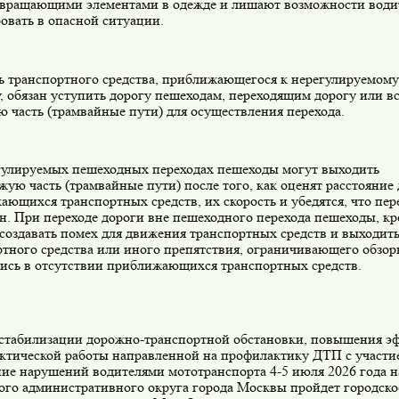
звращающими элементами в одежде и лишают возможности води
овать в опасной ситуации.
ь транспортного средства, приближающегося к нерегулируемом
у, обязан уступить дорогу пешеходам, переходящим дорогу или 
 часть (трамвайные пути) для осуществления перехода.
гулируемых пешеходных переходах пешеходы могут выходить
жую часть (трамвайные пути) после того, как оценят расстояние 
ющихся транспортных средств, их скорость и убедятся, что пере
н. При переходе дороги вне пешеходного перехода пешеходы, кр
оздавать помех для движения транспортных средств и выходить
тного средства или иного препятствия, ограничивающего обзорн
ись в отсутствии приближающихся транспортных средств.
 стабилизации дорожно-транспортной обстановки, повышения э
ктической работы направленной на профилактику ДТП с участи
ние нарушений водителями мототранспорта 4-5 июля 2026 года 
ого административного округа города Москвы пройдет городско