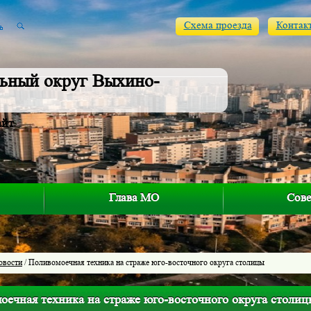
Схема проезда
Контак
ьный округ Выхино-
айт
Глава МО
Сове
овости
/ Поливомоечная техника на страже юго-восточного округа столицы
оечная техника на страже юго-восточного округа столиц