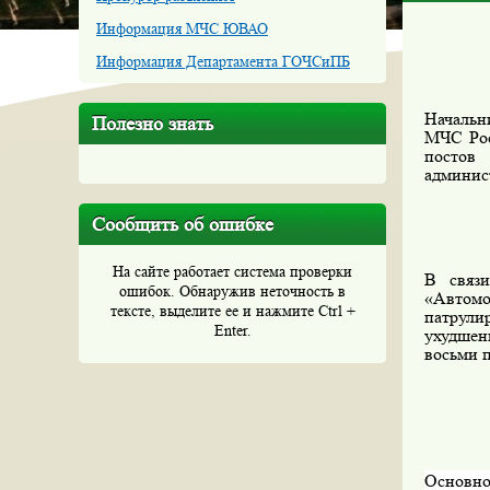
Информация МЧС ЮВАО
Информация Департамента ГОЧСиПБ
Начальн
Полезно знать
МЧС Рос
постов
админис
Сообщить об ошибке
На сайте работает система проверки
В связ
ошибок. Обнаружив неточность в
«Автомо
тексте, выделите ее и нажмите Ctrl +
патрули
Enter.
ухудшен
восьми п
Основно