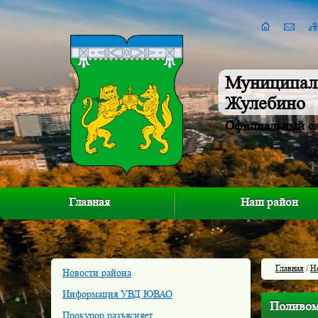
Муниципал
Жулебино
Официальный с
Главная
Наш район
Главная
/
Н
Новости района
Информация УВД ЮВАО
Поливом
Прокурор разъясняет