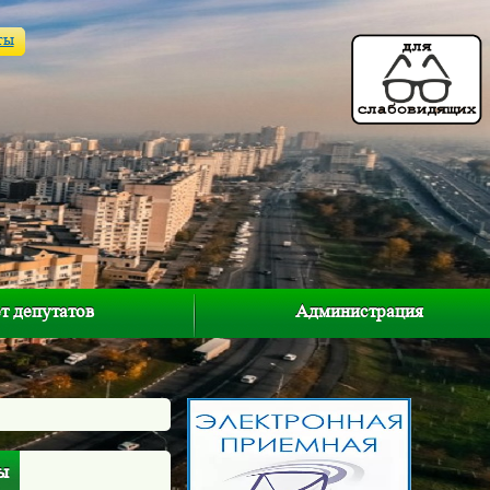
ты
т депутатов
Администрация
ы