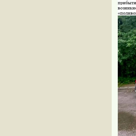
прибыти
возникн
«поливо