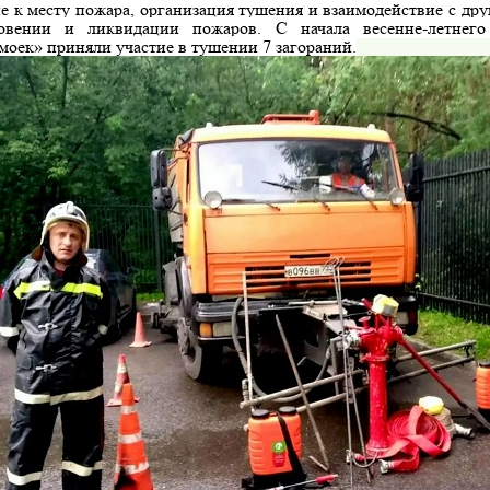
е к месту пожара, организация тушения и взаимодействие с др
овении и ликвидации пожаров. С начала весенне-летнег
моек» приняли участие в тушении 7 загораний.