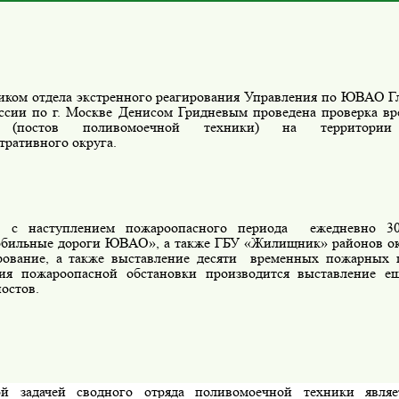
иком отдела экстренного реагирования Управления по ЮВАО Г
сии по г. Москве Денисом Гридневым проведена проверка в
 (постов поливомоечной техники) на территории 
тративного округа.
и с наступлением пожароопасного периода ежедневно 3
бильные дороги ЮВАО», а также ГБУ «Жилищник» районов ок
рование, а также выставление десяти временных пожарных п
ия пожароопасной обстановки производится выставление е
остов.
й задачей сводного отряда поливомоечной техники являе