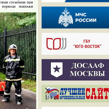
угими службами при
о периода экипажи