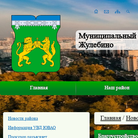
Муниципальный 
Жулебино
Официальный сайт
Главная
Наш район
Главная
/
Нов
Новости района
Информация УВД ЮВАО
Благоустройств
Прокурор разъясняет