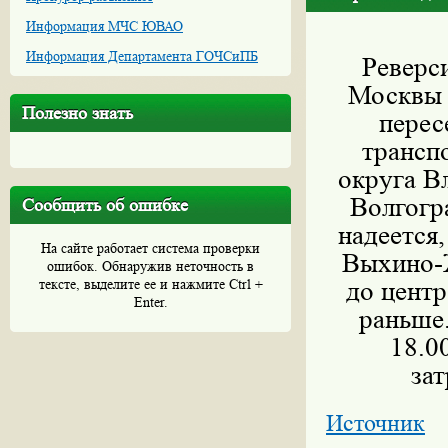
Информация МЧС ЮВАО
Информация Департамента ГОЧСиПБ
Реверс
Москвы н
Полезно знать
перес
трансп
округа В
Волгогр
Сообщить об ошибке
надеется
На сайте работает система проверки
Выхино-
ошибок. Обнаружив неточность в
тексте, выделите ее и нажмите Ctrl +
до центр
Enter.
раньше.
18.0
за
Источник