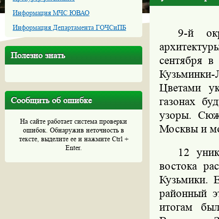
Информация МЧС ЮВАО
Информация Департамента ГОЧСиПБ
9-й ок
архитектур
Полезно знать
сентября в
Кузьминки
Цветами ук
Сообщить об ошибке
газонах бу
узоры. Сюж
На сайте работает система проверки
Москвы и м
ошибок. Обнаружив неточность в
тексте, выделите ее и нажмите Ctrl +
Enter.
12 уник
востока ра
Кузьмики. 
районный э
итогам был