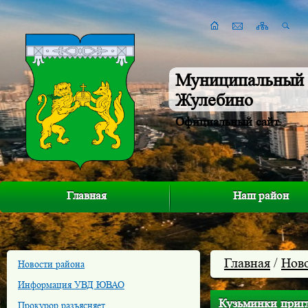
Муниципальный 
Жулебино
Официальный сайт
Главная
Наш район
Главная
/
Нов
Новости района
Информация УВД ЮВАО
Кузьминки приг
Прокурор разъясняет