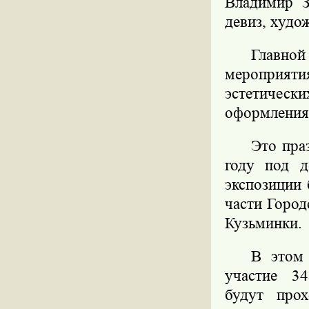
Владимир З
девиз, худо
Главн
мероприятия
эстетическ
оформления
Это пра
году под д
экспозиции 
части Город
Кузьминки.
В этом 
участие 34
будут про