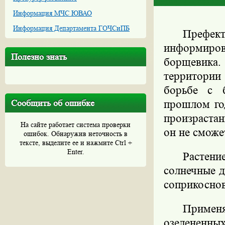
Информация МЧС ЮВАО
Информация Департамента ГОЧСиПБ
Префек
информиров
Полезно знать
борщевика.
территории
борьбе с 
Сообщить об ошибке
прошлом го
произрастан
На сайте работает система проверки
он не сможе
ошибок. Обнаружив неточность в
тексте, выделите ее и нажмите Ctrl +
Enter.
Растени
солнечные д
соприкоснов
Приме
озелененн