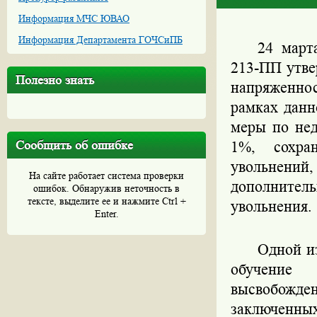
Информация МЧС ЮВАО
Информация Департамента ГОЧСиПБ
24 март
213-ПП утв
Полезно знать
напряженно
рамках дан
меры по не
Сообщить об ошибке
1%, сохран
увольнени
На сайте работает система проверки
дополнител
ошибок. Обнаружив неточность в
тексте, выделите ее и нажмите Ctrl +
увольнения.
Enter.
Одной и
обучение р
высвобожден
заключенн