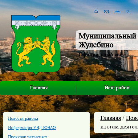
Муниципальный 
Жулебино
Официальный сайт
Главная
Наш район
Главная
/
Нов
Новости района
итогам деяте
Информация УВД ЮВАО
Прокурор разъясняет