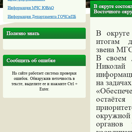
В округе состоя
Информация МЧС ЮВАО
Восточного окр
Информация Департамента ГОЧСиПБ
В округе
Полезно знать
итогам д
звена МГС
В своем 
Сообщить об ошибке
Николай
информаци
На сайте работает система проверки
ошибок. Обнаружив неточность в
на задача
тексте, выделите ее и нажмите Ctrl +
«Обеспече
Enter.
остаётс
приорите
окружно
органов 