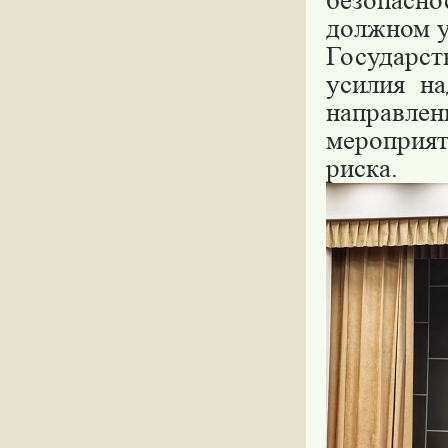
безопасн
должном у
Государс
усилия н
направл
мероприят
риска.