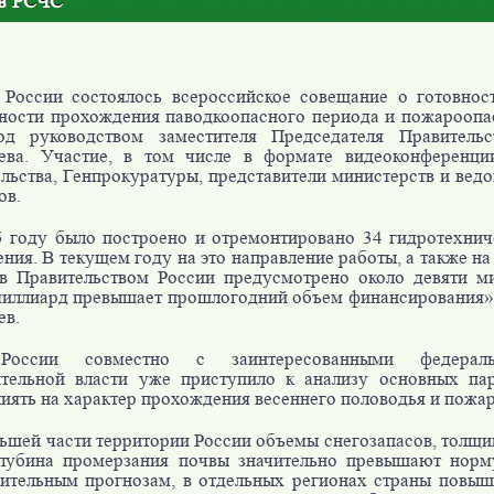
тв РСЧС
России состоялось всероссийское совещание о готовнос
ности прохождения паводкоопасного периода и пожароопа
од руководством заместителя Председателя Правитель
ева. Участие, в том числе в формате видеоконференци
льства, Генпрокуратуры, представители министерств и ведо
ов.
 году было построено и отремонтировано 34 гидротехни
ния. В текущем году на это направление работы, а также н
в Правительством России предусмотрено около девяти м
миллиард превышает прошлогодний объем финансирования»,
ев.
оссии совместно с заинтересованными федерал
ительной власти уже приступило к анализу основных пар
лиять на характер прохождения весеннего половодья и пожа
ьшей части территории России объемы снегозапасов, толщин
глубина промерзания почвы значительно превышают норму
ительным прогнозам, в отдельных регионах страны повы