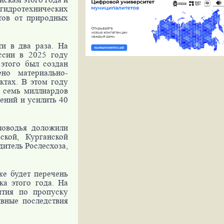
идротехнических
тов от природных
и в два раза. На
ссии в 2025 году
 этого был создан
но материально-
ктах. В этом году
 семь миллиардов
лений и усилить 40
ловодья доложили
ской, Курганской
дитель Рослесхоза,
же будет перечень
ка этого года. На
ятия по пропуску
ивные последствия