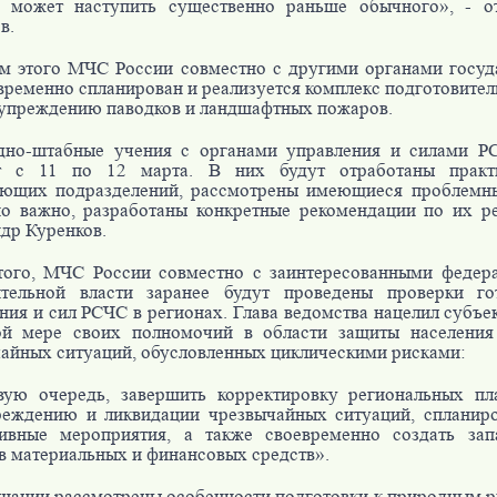
а может наступить существенно раньше обычного», - о
в.
м этого МЧС России совместно с другими органами госуд
временно спланирован и реализуется комплекс подготовите
упреждению паводков и ландшафтных пожаров.
дно-штабные учения с органами управления и силами Р
т с 11 по 12 марта. В них будут отработаны практи
ующих подразделений, рассмотрены имеющиеся проблемны
о важно, разработаны конкретные рекомендации по их р
др Куренков.
того, МЧС России совместно с заинтересованными федер
ительной власти заранее будут проведены проверки го
ния и сил РСЧС в регионах. Глава ведомства нацелил субъе
ой мере своих полномочий в области защиты населения
айных ситуаций, обусловленных циклическими рисками:
вую очередь, завершить корректировку региональных пл
реждению и ликвидации чрезвычайных ситуаций, спланиро
тивные мероприятия, а также своевременно создать за
в материальных и финансовых средств».
щании рассмотрены особенности подготовки к природным ри