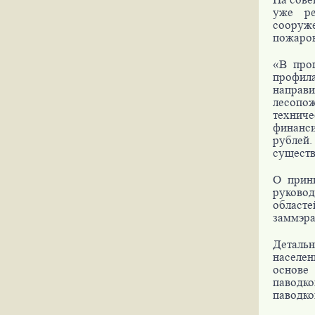
уже ре
сооруж
пожаров
«В про
профил
направи
лесопо
техниче
финанс
рублей.
существ
О прин
руково
областе
заммэра
Детальн
населен
основе
паводко
паводко