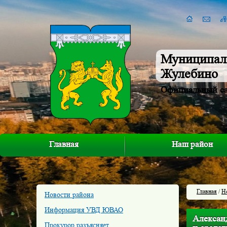
Муниципал
Жулебино
Официальный с
Главная
Наш район
Главная
/
Н
Новости района
Информация УВД ЮВАО
Алексан
Прокурор разъясняет