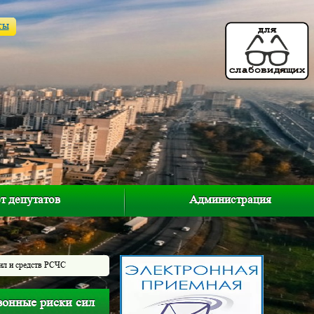
ты
т депутатов
Администрация
сил и средств РСЧС
зонные риски сил