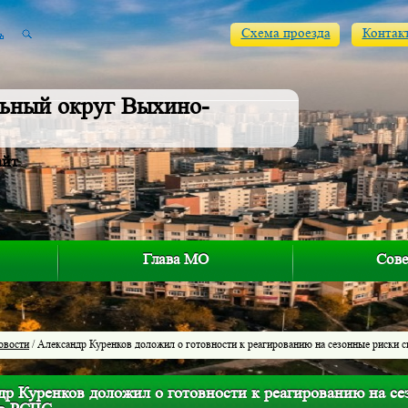
Схема проезда
Контак
ьный округ Выхино-
айт
Глава МО
Сове
овости
/ Александр Куренков доложил о готовности к реагированию на сезонные риски 
др Куренков доложил о готовности к реагированию на се