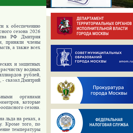
ти к обеспечению
сного сезона 2026
ства РФ Дмитрия
и, приняли члены
мств, а также всех
ческих и защитных
а расчистку водных
иллиардов рублей,
 - сказал Дмитрий
ьными органами
аметров, которые
роопасного сезона.
а льда на реках, а
. Кроме того, по
шение температуры