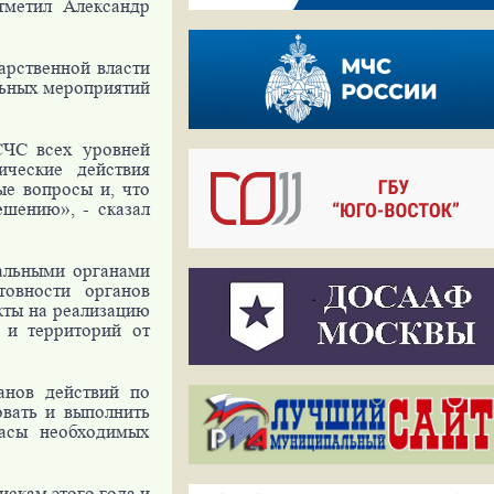
тметил Александр
арственной власти
льных мероприятий
СЧС всех уровней
ческие действия
е вопросы и, что
ешению», - сказал
альными органами
товности органов
кты на реализацию
 и территорий от
анов действий по
вать и выполнить
пасы необходимых
скам этого года и