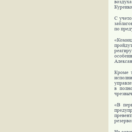
воздух
Куренко
С учето
заблаго
по пред
«Коман
пройду
реагир
особенн
Алексан
Кроме 
исполн
управле
в полн
чрезвыч
«В пер
предуп
превен
резерво
На сове