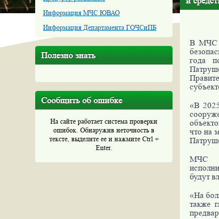
и средс
Информация МЧС ЮВАО
Информация Департамента ГОЧСиПБ
В МЧС 
безопас
Полезно знать
года п
Патруш
Правите
субъект
Сообщить об ошибке
«В 2025
сооруже
На сайте работает система проверки
объекто
ошибок. Обнаружив неточность в
что на 
тексте, выделите ее и нажмите Ctrl +
Патруш
Enter.
МЧС Р
исполн
будут в
«На бол
также 
предвар