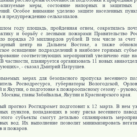
ализуемые меры, состояние напорных и защитных г
ений. Особое внимание уделено защите населенных пунк
 и предупреждению сельхозпалов.
шлом году площадь, пройденная огнем, сократилась почт
актику и борьбу с лесными пожарами Правительство Ро
ло порядка 20 миллиардов рублей. В том числе за счет
жарный центр на Дальнем Востоке, а также обновле
ское оснащение подразделений в наиболее горимых субъе
ирование соответствующих мероприятий увеличено еще на
 В частности, планируется организовать 11 новых авиаотде
ующих», - сказал Дмитрий Патрушев.
имаемых мерах для безопасного пропуска весеннего по
дитель Росводресурса, губернаторы Вологодской, Орлов
й и Якутии, о подготовке к пожароопасному сезону - руково
 Москвы, главы Забайкалья, Якутии и Красноярского края.
ый прогноз Росгидромет подготовит к 12 марта. В нем у
ных пунктов, попадающих в зону риска весеннего павод
 этого субъекты смогут детально спланировать меропри
вых вод. Их выполнение позволит минимизировать негат
в и пожаров.