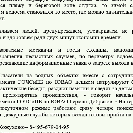
ется пляжу и береговой зоне отдыха, то зимой 
ом водоема становится то место, где можно значительн
т.
вливаем людей, предупреждаем, уговариваем не р
 и здоровьем ради двух минут экономии времени.
важаемые москвичи и гости столицы, напоми
вращения несчастных случаев, по периметру водое
реждающие информационные знаки о запрете выхода н
Спасатели на водных объектах вместе с сотрудни
тамента ГОЧСиПБ по ЮВАО пешком патрулируют бе
актические беседы, раздают памятки и следят за детьм
 предотвратить происшествия, - говорит началь
амента ГОЧСиПБ по ЮВАО Герман Добряков. -
На т
лосуточном режиме работают сразу четыре поиско
и, дежурные службы которых всегда готовы прийти на
ожухово»- 8-495-679-04-95