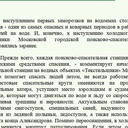
 наступлением первых заморозков на водоемах сто
ав - один из самых опасных и коварных периодов в р
елей на воде. И, конечно, к наступлению холодно
дники Московской городской поисково-спасат
овились заранее.
 Прежде всего, каждая поисково-спасательная станци
ескими средствами спасения, - комментирует нача
ельной станции на водных объектах «Текстильщики» М
о помогает спасать людей летом, не всегда работае
ластовые спасательные круги заменяются на про
ельные катера, уступают место аэролодкам и суд
е, которые могут двигаться по воде и льду со скоро
левая трещины и неровности. Актуальным станови
елями снегоступов, специальных саней, надувного
ия из ледяной полыньи, ледоступов, а также исполь
та конца Александрова. Помимо переоснащения, в хол
меняется маршрут патрулирования. Если летом о