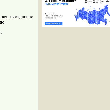
учая, немедленно
цию
: