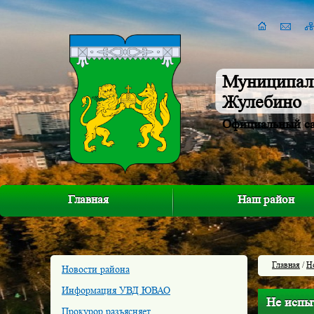
Муниципал
Жулебино
Официальный с
Главная
Наш район
Главная
/
Н
Новости района
Информация УВД ЮВАО
Не испыт
Прокурор разъясняет