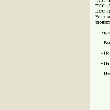
ПСС «К
ПСС «Т
ПСС «М
Если в
звонит
Упр
- Вы
- Не
- Не
- Из