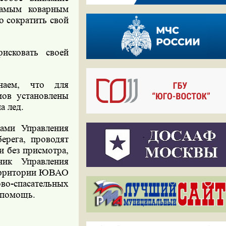
самым коварным
о сократить свой
исковать своей
наем, что для
мов установлены
а лед.
ками Управления
рега, проводят
и без присмотра,
ник Управления
ерритории ЮВАО
во-спасательных
 помощь.