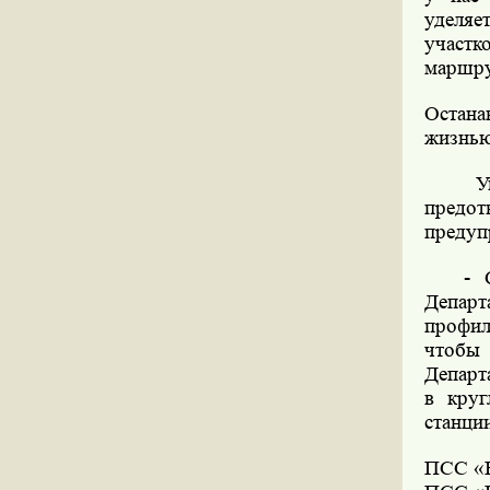
уделя
участк
маршру
Остана
жизнью
У
предот
предуп
- 
Депар
профил
чтобы
Департ
в круг
станци
ПСС «К