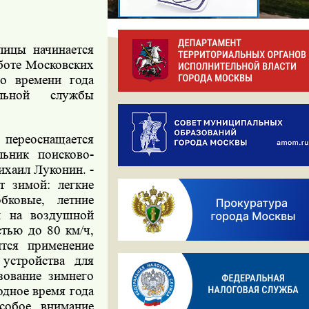
лицы начинается
аботе Московских
го времени года
ельной службы
я переоснащается
льник поисково-
ихаил Луконин. -
т зимой: легкие
бковые, летние
ам на воздушной
стью до 80 км/ч,
тся применение
 устройства для
зование зимнего
одное время года
собое внимание