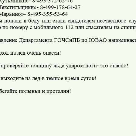
узьминки»- 8-495-372-62-76
екстильщики»- 8-499-178-64-27
арьино»- 8-495-355-53-64
ы попали в беду или стали свидетелем несчастного сл
е по номеру с мобильного 112 или спасателям на стан
авление Департамента ГОЧСиПБ по ЮВАО напоминает
ход на лед очень опасен!
 проверяйте толщину льда ударом ноги- это опасно!
 выходите на лед в темное время суток!
бегайте полыньи и проталин!