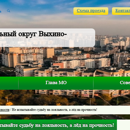
Схема проезда
Контак
ьный округ Выхино-
айт
Глава МО
Сове
овости
/ Не испытывайте судьбу на лояльность, а лёд на прочность!
ывайте судьбу на лояльность, а лёд на прочность!