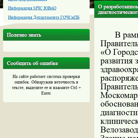
О разработанном
Информация МЧС ЮВАО
диагностическог
Информация Департамента ГОЧСиПБ
В рам
Полезно знать
Правитель
«О Городс
развития 
Сообщить об ошибке
здравоохр
распоряже
На сайте работает система проверки
ошибок. Обнаружив неточность в
Правитель
тексте, выделите ее и нажмите Ctrl +
Москомарх
Enter.
обоснован
диагности
клиническ
Велозаводс