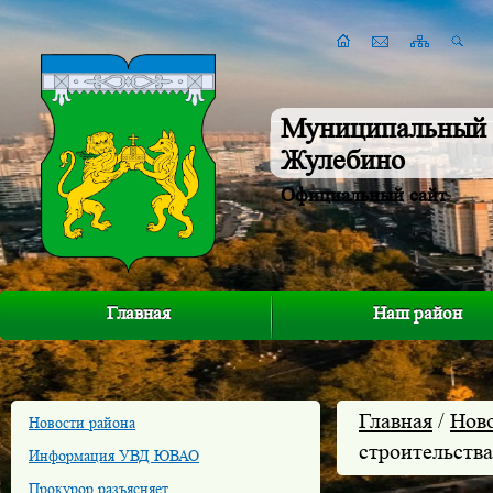
Муниципальный 
Жулебино
Официальный сайт
Главная
Наш район
Главная
/
Нов
Новости района
строительств
Информация УВД ЮВАО
Прокурор разъясняет