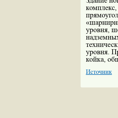
Здание но
комплекс,
прямоуго
«шарнирно
уровня, ш
надземных
техническ
уровня. П
койка, об
Источник