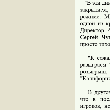
"В эти дни
закрытием
режиме. М
одной из к
Директор А
Сергей Чун
просто тихо
"К сожале
разыграем 
розыгрыш, 
"Калифорни
В другом 
что в пос
игроков, н