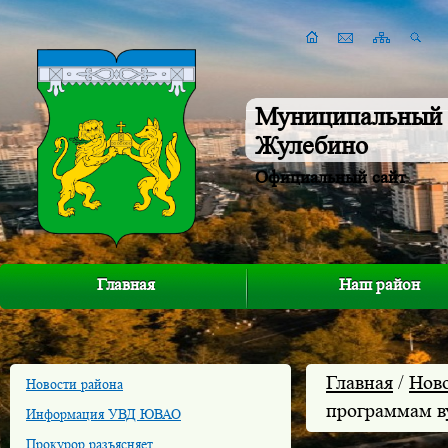
Муниципальный 
Жулебино
Официальный сайт
Главная
Наш район
Главная
/
Нов
Новости района
программам в
Информация УВД ЮВАО
Прокурор разъясняет