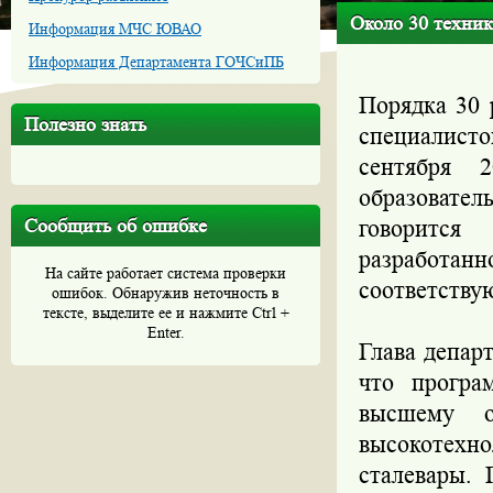
Около 30 техник
Информация МЧС ЮВАО
Информация Департамента ГОЧСиПБ
Порядка 30 
Полезно знать
специалист
сентября 
образовате
Сообщить об ошибке
говорится
разработа
На сайте работает система проверки
соответству
ошибок. Обнаружив неточность в
тексте, выделите ее и нажмите Ctrl +
Enter.
Глава депар
что програ
высшему о
высокотехно
сталевары. 