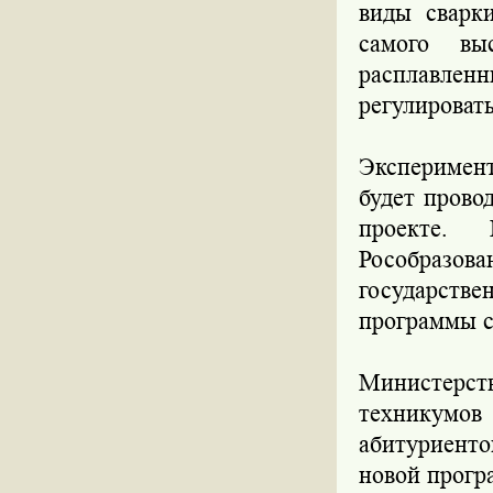
виды сварк
самого вы
расплавлен
регулироват
Эксперимент
будет провод
проекте.
Рособраз
государстве
программы с
Министерст
техникумов
абитуриент
новой прогр