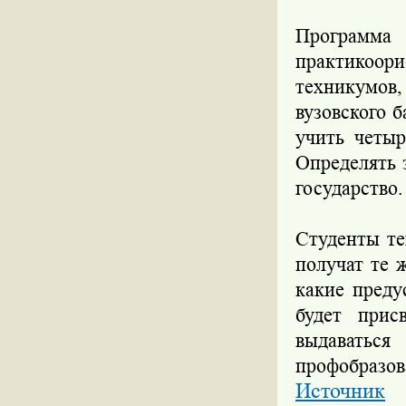
Программа 
практикоо
техникумов
вузовского б
учить четыр
Определять 
государство.
Студенты те
получат те 
какие преду
будет прис
выдаватьс
профобразова
Источник