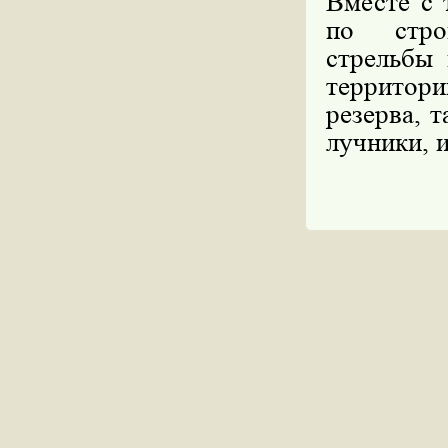
Вместе с 
по строи
стрельбы 
террито
резерва, 
лучники, 