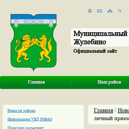
Муниципальный 
Жулебино
Официальный сайт
Главная
Наш район
Главная
/
Нов
Новости района
личный прием
Информация УВД ЮВАО
Прокурор разъясняет