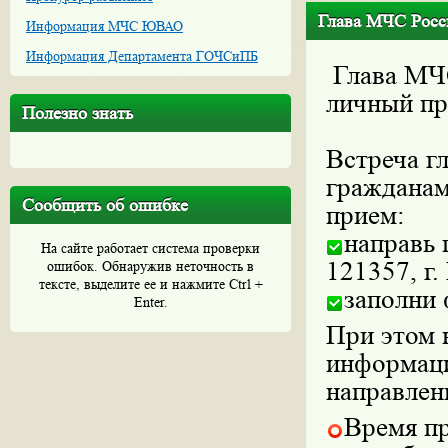
Глава МЧС Росс
Информация МЧС ЮВАО
Информация Департамента ГОЧСиПБ
Глава МЧ
личный пр
Полезно знать
Встреча г
гражданам
Сообщить об ошибке
прием:
направь 
На сайте работает система проверки
121357, г.
ошибок. Обнаружив неточность в
тексте, выделите ее и нажмите Ctrl +
заполни 
Enter.
При этом 
информаци
направлен
Время пр