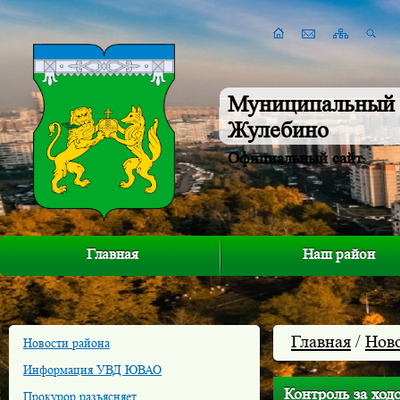
Муниципальный 
Жулебино
Официальный сайт
Главная
Наш район
Главная
/
Нов
Новости района
Информация УВД ЮВАО
Контроль за ход
Прокурор разъясняет