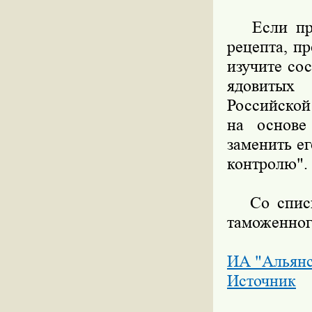
Если преп
рецепта, п
изучите со
ядовитых
Российской
на основе
заменить е
контролю".
Со списко
таможенног
ИА "Альян
Источник