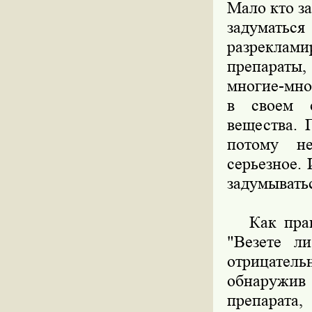
Мало кто з
задуматьс
разреклам
препараты,
многие-мно
в своем с
вещества. 
потому не
серьезное. 
задумывать
Как прави
"Везете л
отрицател
обнаружив 
препарата