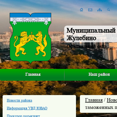
Муниципальный 
Жулебино
Официальный сайт
Главная
Наш район
Главная
/
Нов
Новости района
таможенных п
Информация УВД ЮВАО
Прокурор разъясняет