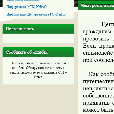
Чем грозит выво
Информация МЧС ЮВАО
Информация Департамента ГОЧСиПБ
Централь
Полезно знать
гражданам 
провозить 
Если препа
сильнодейс
Сообщить об ошибке
при соблюд
На сайте работает система проверки
ошибок. Обнаружив неточность в
тексте, выделите ее и нажмите Ctrl +
Как сообща
Enter.
путешестви
неприятнос
собственно
прихватив 
может быть