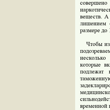
совершен
наркотиче
веществ. А
лишением 
размере до 
Чтобы из д
подозревае
несколько
которые в
подлежат 
таможенную
задекларир
медицинс
сильнодей
временной 