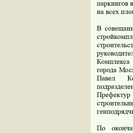
паркингов 
на всех пло
В совещани
стройкомпл
строител
руководит
Комплекса
города Мос
Павел Ко
подраздел
Префектур
строительн
генподрядч
По оконча