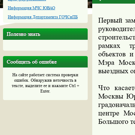
Информация МЧС ЮВАО
Информация Департамента ГОЧСиПБ
Первый зам
руководит
Полезно знать
строитель
рамках тр
объектов и
Мэра Моск
Сообщить об ошибке
выездных о
На сайте работает система проверки
ошибок. Обнаружив неточность в
тексте, выделите ее и нажмите Ctrl +
Что касае
Enter.
Москвы Юр
градоначал
центре Мос
Большого те