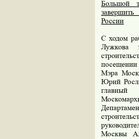
Большой т
завершить 
России
С ходом ра
Лужкова 
строитель
посещении 
Мэра Моск
Юрий Росля
главный
Москомарх
Департам
строител
руководит
Москвы Ал