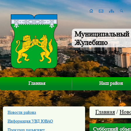
Муниципальный 
Жулебино
Официальный сайт
Главная
Наш район
Главная
/
Нов
Новости района
Информация УВД ЮВАО
Субботний объе
Прокурор разъясняет