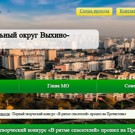
Схема проезда
Контак
ьный округ Выхино-
айт
Глава МО
Сове
овости
/ Первый творческий конкурс «В ритме спасателей» прошел на Пречистенке
творческий конкурс «В ритме спасателей» прошел на Пр