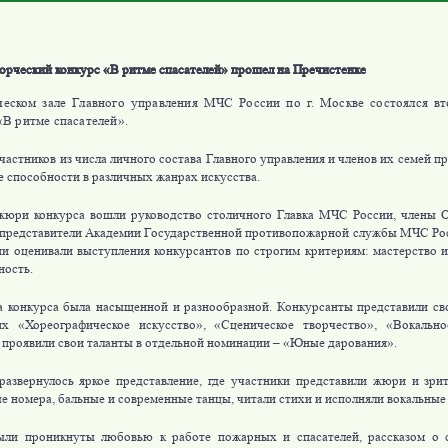
орческий конкурс «В ритме спасателей» прошел на Пречистенке
еском зале Главного управления МЧС России по г. Москве состоялся вт
«В ритме спасателей».
участников из числа личного состава Главного управления и членов их семей 
е способности в различных жанрах искусства.
жюри конкурса вошли руководство столичного Главка МЧС России, члены О
 представители Академии Государственной противопожарной службы МЧС Ро
ни оценивали выступления конкурсантов по строгим критериям: мастерство и
ность.
 конкурса была насыщенной и разнообразной. Конкурсанты представили св
ях «Хореографическое искусство», «Сценическое творчество», «Вокальн
 проявили свои таланты в отдельной номинации – «Юные дарования».
развернулось яркое представление, где участники представили жюри и зри
е номера, бальные и современные танцы, читали стихи и исполняли вокальные
ыли проникнуты любовью к работе пожарных и спасателей, рассказом о 