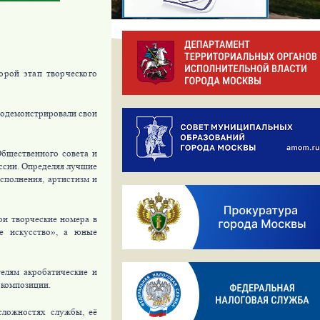
орой этап творческого
продемонстрировали свои
бщественного совета и
ссии. Определяя лучшие
сполнения, артистизм и
ои творческие номера в
ое искусство», а юные
телям акробатические и
 композиции.
сложностях службы, её