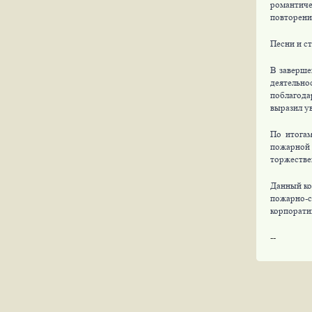
романтиче
повторени
Песни и с
В заверше
деятельно
поблагода
выразил у
По итогам
пожарной 
торжестве
Данный ко
пожарно-с
корпорати
--