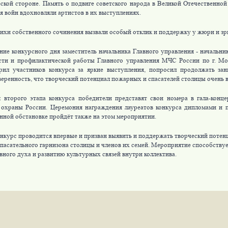
ской стороне. Память о подвиге советского народа в Великой Отечественной
я войн вдохновляли артистов в их выступлениях.
тихи собственного сочинения вызвали особый отклик и поддержку у жюри и зр
ние конкурсного дня заместитель начальника Главного управления - начальни
сти и профилактической работы Главного управления МЧС России по г. Мо
рил участников конкурса за яркие выступления, попросил продолжать зан
веренность, что творческий потенциал пожарных и спасателей столицы очень 
 второго этапа конкурса победители представят свои номера в гала-конц
охраны России. Церемония награждения лауреатов конкурса дипломами и 
нной обстановке пройдёт также на этом мероприятии.
нкурс проводится впервые и призван выявить и поддержать творческий потен
пасательного гарнизона столицы и членов их семей. Мероприятие способству
вного духа и развитию культурных связей внутри коллектива.