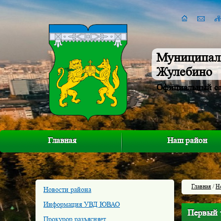
Муниципал
Жулебино
Официальный с
Главная
Наш район
Главная
/
Н
Новости района
Информация УВД ЮВАО
Первый 
Прокурор разъясняет