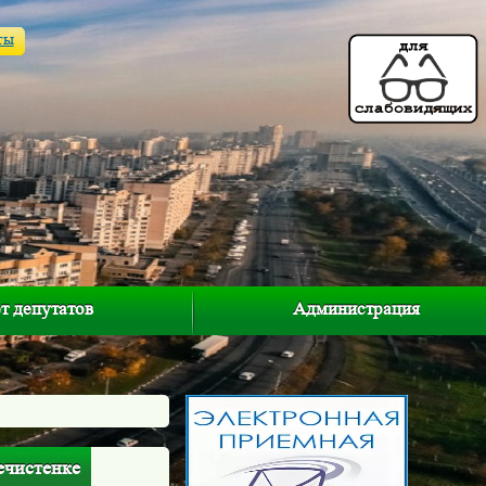
ты
т депутатов
Администрация
ечистенке