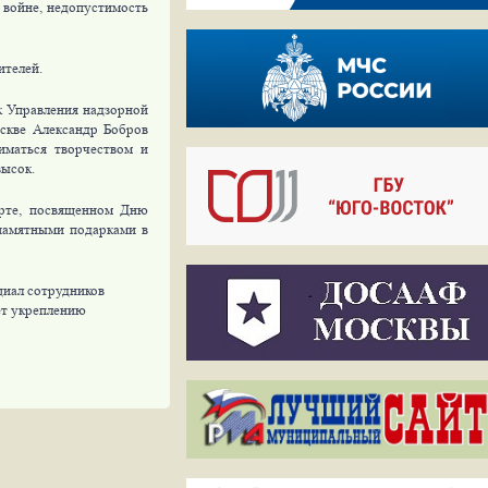
 войне, недопустимость
ителей.
к Управления надзорной
скве Александр Бобров
иматься творчеством и
высок.
ерте, посвященном Дню
памятными подарками в
циал сотрудников
ет укреплению