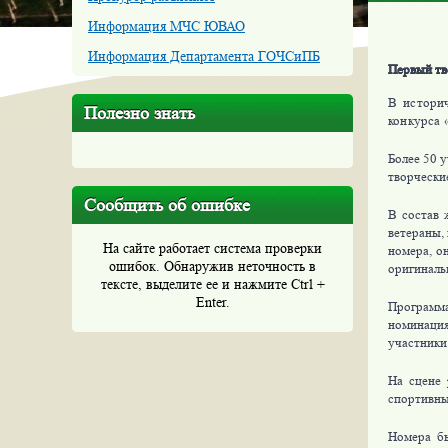
Информация МЧС ЮВАО
Информация Департамента ГОЧСиПБ
Первый тв
В историч
Полезно знать
конкурса 
Более 50 
творчески
Сообщить об ошибке
В состав 
ветераны,
На сайте работает система проверки
номера, о
ошибок. Обнаружив неточность в
оригиналь
тексте, выделите ее и нажмите Ctrl +
Enter.
Программа
номинаци
участники
На сцене 
спортивны
Номера б