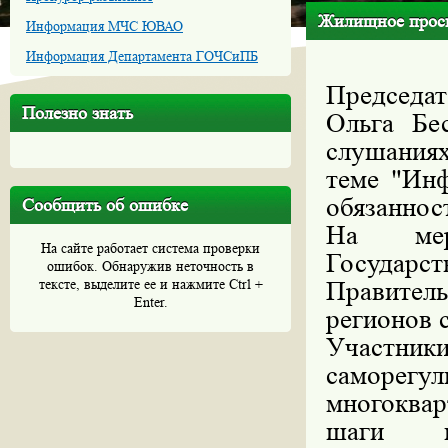
Жилищное просв
Информация МЧС ЮВАО
Информация Департамента ГОЧСиПБ
Председат
Полезно знать
Ольга Бе
слушаниях
теме "Ин
обязаннос
Сообщить об ошибке
На меро
На сайте работает система проверки
Государ
ошибок. Обнаружив неточность в
тексте, выделите ее и нажмите Ctrl +
Правител
Enter.
регионов 
Участник
саморе
многоква
шаги п