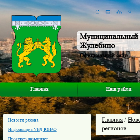
Муниципальный 
Жулебино
Официальный сайт
Главная
Наш район
Главная
/
Нов
Новости района
регионов
Информация УВД ЮВАО
Прокурор разъясняет