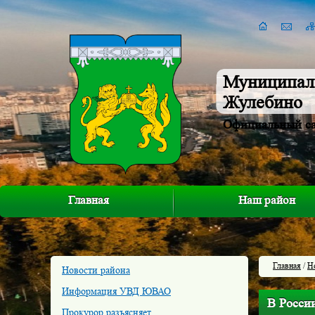
Муниципал
Жулебино
Официальный с
Главная
Наш район
Главная
/
Н
Новости района
Информация УВД ЮВАО
В Росси
Прокурор разъясняет