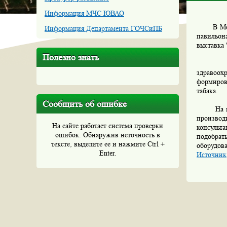
Информация МЧС ЮВАО
В Москве
Информация Департамента ГОЧСиПБ
павильон
выставка
Полезно знать
Центры 
здравоох
формиров
табака.
Сообщить об ошибке
На выста
произво
На сайте работает система проверки
консульт
ошибок. Обнаружив неточность в
подобрат
тексте, выделите ее и нажмите Ctrl +
оборудов
Enter.
Источник