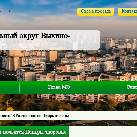
Схема проезда
Контак
ьный округ Выхино-
айт
Глава МО
Сове
овости
/ В России появятся Центры здоровья
и появятся Центры здоровья