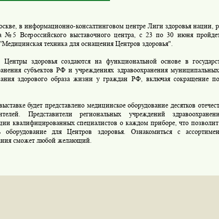
, в информационно-консалтинговом центре Лиги здоровья нации, р
а №5 Всероссийского выставочного центра, с 23 по 30 июня пройде
 "Медицинская техника для оснащения Центров здоровья".
здоровья создаются на функциональной основе в государств
ранения субъектов РФ и учреждениях здравоохранения муниципальных
ания здорового образа жизни у граждан РФ, включая сокращение по
вке будет представлено медицинское оборудование десятков отечес
дителей. Представители региональных учреждений здравоохранен
ации квалифицированных специалистов о каждом приборе, что позволит
ь оборудование для Центров здоровья. Ознакомиться с ассортимен
ания сможет любой желающий.