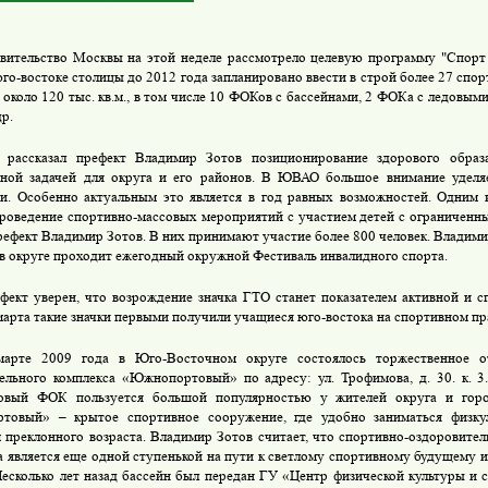
вительство Москвы на этой неделе рассмотрело целевую программу "Спорт
юго-востоке столицы до 2012 года запланировано ввести в строй более 27 сп
около 120 тыс. кв.м., в том числе 10 ФОКов с бассейнами, 2 ФОКа с ледовым
р.
 рассказал префект Владимир Зотов позиционирование здорового образ
ной задачей для округа и его районов. В ЮВАО большое внимание уделя
и. Особенно актуальным это является в год равных возможностей. Одним 
проведение спортивно-массовых мероприятий с участием детей с ограниченн
рефект Владимир Зотов. В них принимают участие более 800 человек. Владими
 в округе проходит ежегодный окружной Фестиваль инвалидного спорта.
фект уверен, что возрождение значка ГТО станет показателем активной и 
марта такие значки первыми получили учащиеся юго-востока на спортивном пр
арте 2009 года в Юго-Восточном округе состоялось торжественное от
ельного комплекса «Южнопортовый» по адресу: ул. Трофимова, д. 30. к. 
новый ФОК пользуется большой популярностью у жителей округа и горо
товый» – крытое спортивное сооружение, где удобно заниматься физку
 преклонного возраста. Владимир Зотов считает, что спортивно-оздоровител
 является еще одной ступенькой на пути к светлому спортивному будущему 
есколько лет назад бассейн был передан ГУ «Центр физической культуры 