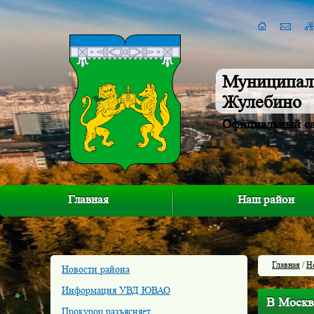
Муниципал
Жулебино
Официальный с
Главная
Наш район
Главная
/
Н
Новости района
Информация УВД ЮВАО
В Москв
Прокурор разъясняет