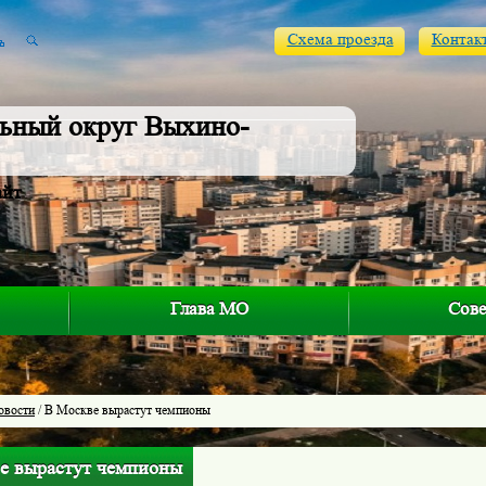
Схема проезда
Контак
ьный округ Выхино-
айт
Глава МО
Сове
овости
/ В Москве вырастут чемпионы
е вырастут чемпионы