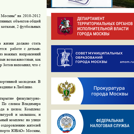
 Москвы" на 2010-2012
ортивных объектов общей
и катками, 2 футбольных
а жизни должно стать
ется
работе с детьми-
из важных направлений
ыми возможностями, как
р Зотов напомнил, что с
спортивной молодежи. В
азднике в Люблино.
крытие физкультурно-
3. По словам Владимира
да в целом. Комплекс
льтурой и малышам, и
ьный комплекс на улице
и оздоровлению жителей
и спорта ЮВАО» Москвы,