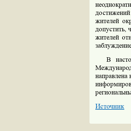
неоднокра
достижений
жителей ок
допустить, 
жителей от
заблуждение
В наст
Междунаро
направлена 
информир
региональны
Источник