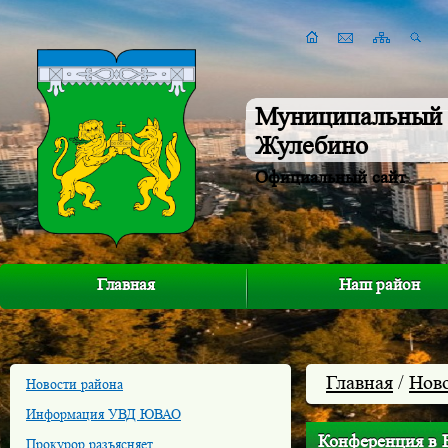
Муниципальный 
Жулебино
Официальный сайт
Главная
Наш район
Главная
/
Нов
Новости района
Информация УВД ЮВАО
Конференция в 
Прокурор разъясняет