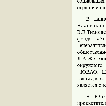
социальны
ограниченн
В данн
Восточного
В.Е.Тимош
фонда «Зн
Генеральны
обществе
Л.А.Желез
окружного 
ЮВАО. Пре
взаимодейс
является оч
В Юго-
просветит