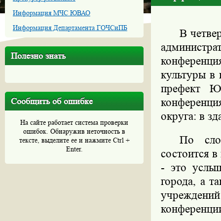
Информация МЧС ЮВАО
Информация Департамента ГОЧСиПБ
В четве
администр
Полезно знать
конференци
культуры в 
префект Ю
Сообщить об ошибке
конференци
округа: в з
На сайте работает система проверки
ошибок. Обнаружив неточность в
По сло
тексте, выделите ее и нажмите Ctrl +
Enter.
состоится в 
- это усл
города, а 
учреждени
конференц