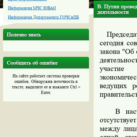
В. Путин провед
Информация МЧС ЮВАО
деятельности
Информация Департамента ГОЧСиПБ
Председате
Полезно знать
сегодня со
закона "Об
деятельнос
Сообщить об ошибке
участие 
экономиче
На сайте работает система проверки
ошибок. Обнаружив неточность в
ведущих р
тексте, выделите ее и нажмите Ctrl +
Enter.
правительс
В настоящ
отсутствуе
между лица