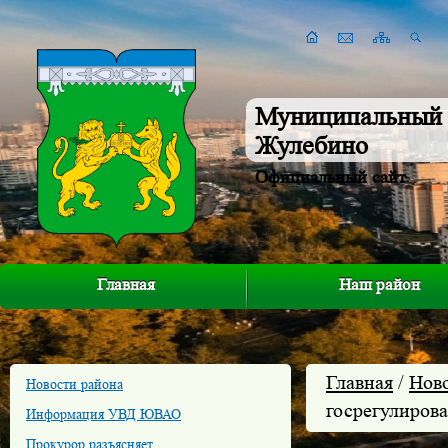
Муниципальный 
Жулебино
Официальный сайт
Главная
Наш район
Главная
/
Нов
Новости района
госрегулиров
Информация УВД ЮВАО
Прокурор разъясняет