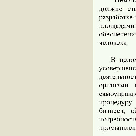
Немалова
должно ста
разработке
площадями 
обеспечен
человека.
В целом р
усовершен
деятельно
органами 
самоуправ
процедуру
бизнеса, о
потребно
промышленн