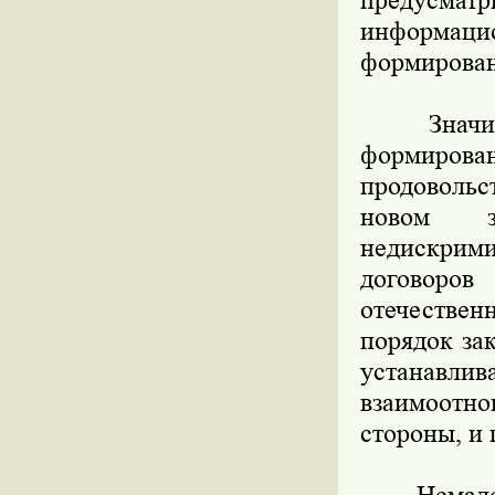
предусмат
информацио
формирован
Значител
формирован
продовольс
новом за
недискрим
договоро
отечестве
порядок за
устанавли
взаимоотно
стороны, и