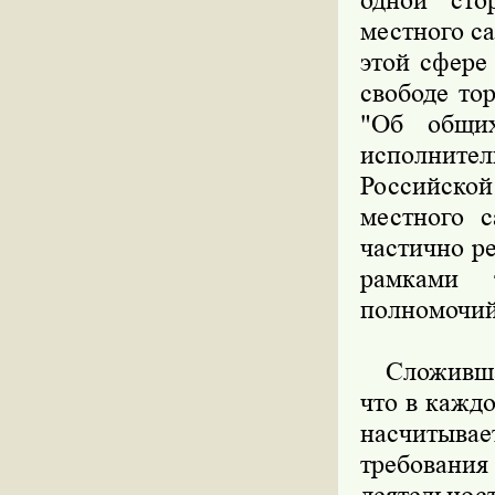
одной сто
местного с
этой сфере
свободе то
"Об общих
исполнител
Российской
местного 
частично р
рамками 
полномочий
Сложившаяс
что в кажд
насчитыва
требовани