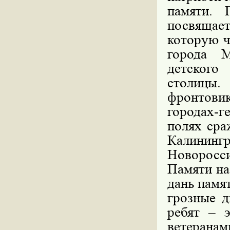
памяти. 
посвящает
которую ч
города 
детского
столицы
фронтов
городах-г
полях сра
Калининг
Новоросси
Памяти на
дань памя
грозные д
ребят – 
ветерана