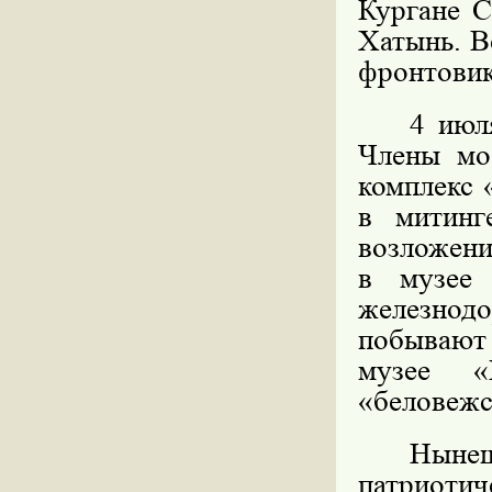
Кургане С
Хатынь. В
фронтовик
4 июл
Члены мо
комплекс 
в митинг
возложени
в музее 
железно
побывают
музее «
«беловеж
Ныне
патриоти