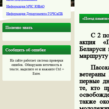
Информация МЧС ЮВАО
Информация Департамента ГОЧСиПБ
«Поезд памяти»
Полезно знать
С 2 п
акция «
Беларуси 
Сообщить об ошибке
маршруту
На сайте работает система проверки
ошибок. Обнаружив неточность в
Пасс
тексте, выделите ее и нажмите Ctrl +
ветераны 
Enter.
первые д
те, кто п
освобожд
также око
молодежн