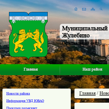
Муниципальный 
Жулебино
Официальный сайт
Главная
Наш район
Главная
/
Нов
Новости района
Информация УВД ЮВАО
Прокурор разъясняет