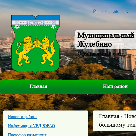
Муниципальный 
Жулебино
Официальный сайт
Главная
Наш район
Главная
/
Нов
Новости района
большому тен
Информация УВД ЮВАО
Прокурор разъясняет