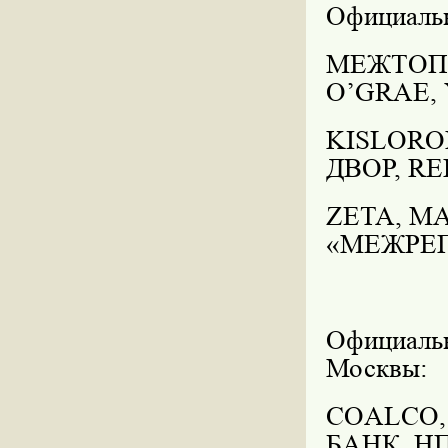
Официальн
МЕЖТОП
O
’
GRAE
,
KISLORO
ДВОР,
RE
ZETA
,
MA
«МЕЖРЕ
Официаль
Москвы:
COALCO
БАНК,
НП