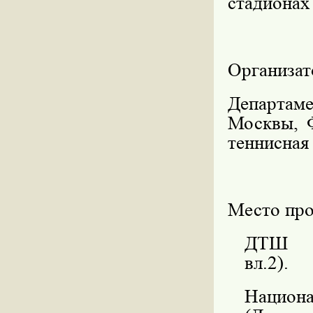
стадионах
Организат
Департам
Москвы, Ф
теннисная
Место про
ДТШ «
вл.2).
Нацио