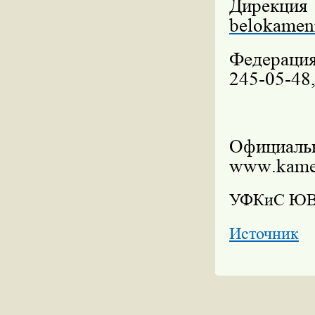
Дирекц
belokamen
Федерация
245-05-48
Официал
www
.
kame
УФКиС Ю
Источник