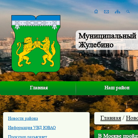
Муниципальный 
Жулебино
Официальный сайт
Главная
Наш район
Главная
/
Нов
Новости района
Информация УВД ЮВАО
В Москве пройд
Прокурор разъясняет