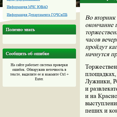
Информация МЧС ЮВАО
Информация Департамента ГОЧСиПБ
Во вторник
окончание 
Полезно знать
торжественн
часов вечер
пройдут кап
начнутся п
Сообщить об ошибке
На сайте работает система проверки
Торжествен
ошибок. Обнаружив неточность в
площадках,
тексте, выделите ее и нажмите Ctrl +
Enter.
Лужники, Р
и развлека
и на Красн
выступлени
пеших и кон