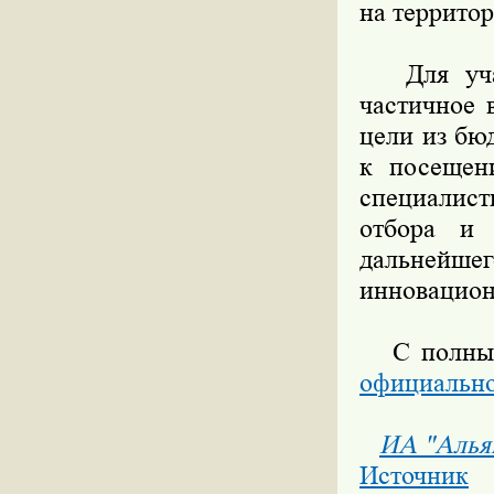
на террито
Для участ
частичное 
цели из бю
к посещен
специалист
отбора и 
дальнейш
инновацион
С полным 
официально
ИА "Алья
Источник