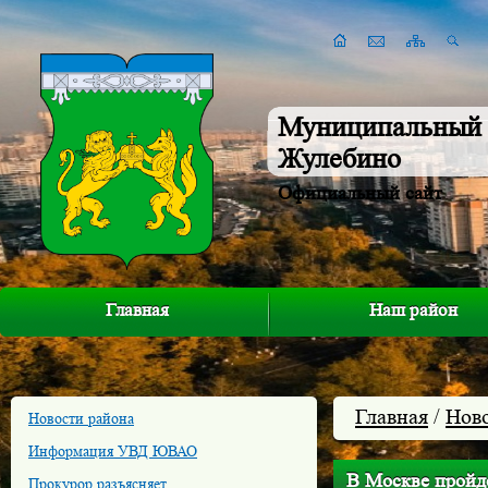
Муниципальный 
Жулебино
Официальный сайт
Главная
Наш район
Главная
/
Нов
Новости района
Информация УВД ЮВАО
В Москве пройд
Прокурор разъясняет