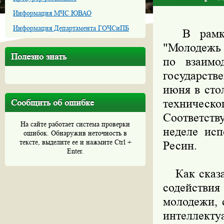
Информация МЧС ЮВАО
Информация Департамента ГОЧСиПБ
В рамках
"Молодежь 
Полезно знать
по взаимо
государств
июня в сто
техничес
Сообщить об ошибке
Соответст
На сайте работает система проверки
неделе ис
ошибок. Обнаружив неточность в
тексте, выделите ее и нажмите Ctrl +
Ресин.
Enter.
Как сказан
содействия
молодежи, 
интеллекту