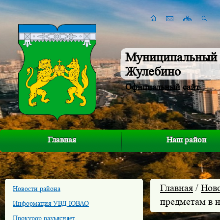
Муниципальный 
Жулебино
Официальный сайт
Главная
Наш район
Главная
/
Нов
Новости района
предметам в 
Информация УВД ЮВАО
Прокурор разъясняет