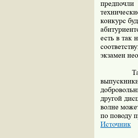
предпочли 
технически
конкурс бу
абитуриент
есть в так 
соответств
экзамен нео
Такой во
выпускни
добровольн
другой дис
волне може
по поводу 
Источник