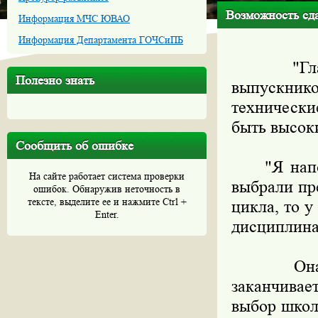
Возможность сд
Информация МЧС ЮВАО
Информация Департамента ГОЧСиПБ
"Глава Р
Полезно знать
выпускник
технически
быть высоки
Сообщить об ошибке
"Я напоми
На сайте работает система проверки
выбрали пр
ошибок. Обнаружив неточность в
тексте, выделите ее и нажмите Ctrl +
цикла, то у
Enter.
дисциплинам
Она напо
заканчивае
выбор школ