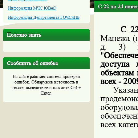
С 22 по 24 июня
Информация МЧС ЮВАО
Информация Департамента ГОЧСиПБ
С 22 по
Полезно знать
Манежа (п
д. 3) п
"
Обеспеч
доступа 
Сообщить об ошибке
объектам 
На сайте работает система проверки
всех - 200
ошибок. Обнаружив неточность в
Указанна
тексте, выделите ее и нажмите Ctrl +
Enter.
продемон
оборудов
обеспечен
всех кате