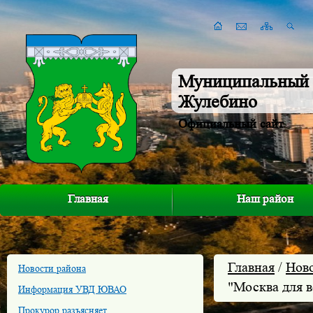
Муниципальный 
Жулебино
Официальный сайт
Главная
Наш район
Главная
/
Нов
Новости района
"Москва для в
Информация УВД ЮВАО
Прокурор разъясняет